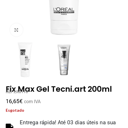
Clique para ampliar
Fix Max Gel Tecni.art 200ml
REF:LR0110
16,65
€
com IVA
Esgotado
Entrega rápida! Até 03 dias úteis na sua