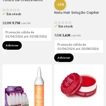
Tónico De Crescimento
Rapunzel 250ml – Lola
-25%
Natu Hair Solução Capilar
Em stock
D-pantenol 60ml
9,75
€
13,00
€
com IVA
Em stock
Promoção válida de
5,63
€
7,50
€
com IVA
01/04/2026 até 30/08/2026
Promoção válida de
Adicionar
01/04/2026 até 30/08/2026
Adicionar