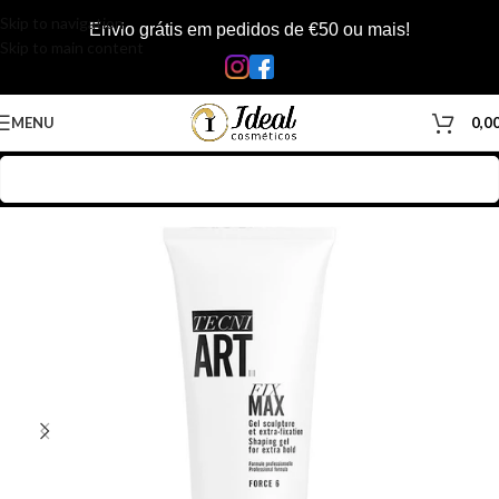
Skip to navigation
Envio grátis em pedidos de €50 ou mais!
Skip to main content
MENU
0,0
Início
/
Loja
/
Inicio