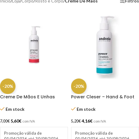
Início
/
Loja
/
Corpo
/
Rosto e Corpo
/
Creme De Mãos
Filtros
-20%
-20%
Creme De Mãos E Unhas
Power Cleser – Hand & Foot
200ml Andreia
Gel Cleanser
Em stock
Em stock
5,60
€
4,16
€
7,00
€
5,20
€
com IVA
com IVA
Promoção válida de
Promoção válida de
01/04/2026 até 30/08/2026
01/04/2026 até 30/08/2026