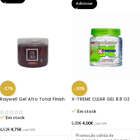
Adicionar
-27%
-20%
Raywell Gel Afro Total Finish
X-TREME CLEAR GEL 8.8 OZ
250ml
Em stock
Em stock
4,00
€
5,00
€
com IVA
4,75
€
6,52
€
com IVA
Promoção válida de