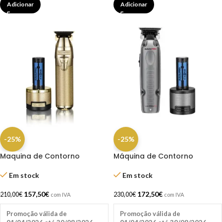
Adicionar
Adicionar
-25%
-25%
Maquina de Contorno
Máquina de Contorno
Skeleton FXONE Gold Trimmer
BaByliss Lo-Pro FXONE –
– Babyliss Pro
Precisão e Envio Grátis
Em stock
Em stock
157,50
€
172,50
€
210,00
€
230,00
€
com IVA
com IVA
Promoção válida de
Promoção válida de