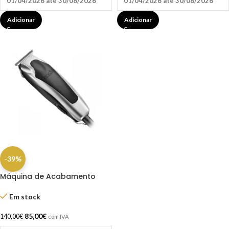
01/04/2026 até 30/08/2026
01/04/2026 até 30/08/2026
Adicionar
Adicionar
-39%
Máquina de Acabamento
Andis Superliner – Corte
Detalhado e Design
Em stock
Ergonómico – Envio Grátis
85,00
€
140,00
€
com IVA