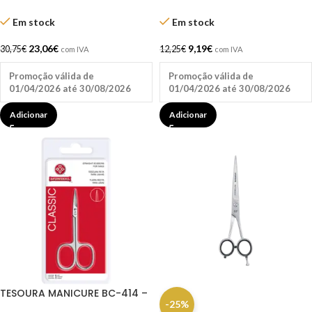
Navalha Dompel 6.0″
5.5 Dompel
Em stock
Em stock
23,06
€
9,19
€
30,75
€
12,25
€
com IVA
com IVA
Promoção válida de
Promoção válida de
01/04/2026 até 30/08/2026
01/04/2026 até 30/08/2026
Adicionar
Adicionar
TESOURA MANICURE BC-414 –
-25%
9CM RETA – MUNDIAL