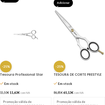
Adicionar
-25%
-25%
Tesoura Profissional Star
TESOURA DE CORTE PRESTYLE
Classic Fio Laser 5.5″ –
ERGO P 5,5″ – JAGUAR
Dompel
Em stock
Em stock
11,63
€
65,13
€
15,50
€
86,85
€
com IVA
com IVA
Promoção válida de
Promoção válida de