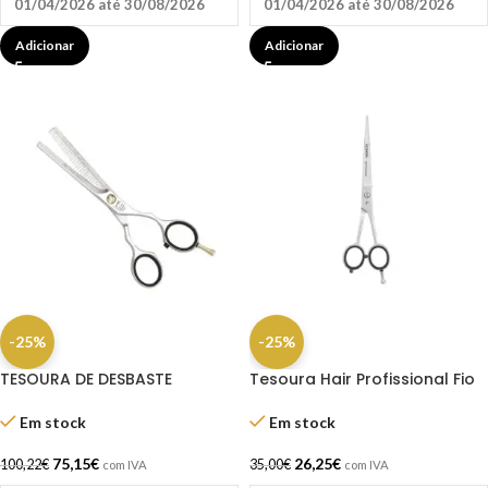
01/04/2026 até 30/08/2026
01/04/2026 até 30/08/2026
Adicionar
Adicionar
-25%
-25%
TESOURA DE DESBASTE
Tesoura Hair Profissional Fio
PRESTYLE ERGO 28 -5,5 –
Laser 7.0″ Dompel
JAGUAR
Em stock
Em stock
75,15
€
26,25
€
100,22
€
35,00
€
com IVA
com IVA