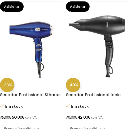
Adicionar
Adicionar
-33%
-40%
Secador Profissional Sthauer
Secador Profissional Ionic
Maestro 2200w Azul
Astro Preto 2100W – Xanitália
Em stock
Em stock
50,00
€
42,00
€
75,00
€
70,00
€
com IVA
com IVA
Promoção válida de
Promoção válida de