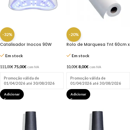
-32%
-20%
Catalisador Inocos 90W
Rolo de Marquesa Tnt 60cm x
Profissional – Secagem
100 mts
Rápida de Gel e Verniz UV/LED
Em stock
Em stock
– Envio Grátis
75,00
€
8,00
€
111,00
€
10,00
€
com IVA
com IVA
Promoção válida de
Promoção válida de
01/04/2026 até 30/08/2026
01/04/2026 até 30/08/2026
Adicionar
Adicionar