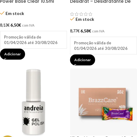
Power Base Clear 10.5ml
Desidrat – Desidratante De
Andreia
Unhas 15ml Inocos
Em stock
Em stock
6,50
€
8,13
€
com IVA
6,58
€
8,77
€
com IVA
Promoção válida de
01/04/2026 até 30/08/2026
Promoção válida de
01/04/2026 até 30/08/2026
Adicionar
Adicionar