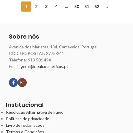
1
2
3
4
…
50
51
52
→
Sobre nós
Avenida dos Maristas, 104, Carcavelos, Portugal
CÓDIGO POSTAL: 2775-241
Telefone:
913 506 494
Email:
geral@idealcosmeticos.pt
Siga nossas redes
Institucional
Resolução Alternativa de litígio
Políticas de privacidade
Livro de reclamações
Termos e Condições