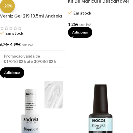
Kit De Manicure Descartável
-20%
Brazzcare
Em stock
Verniz Gel 219 10.5ml Andreia
1,25
€
com IVA
Adicionar
Em stock
4,99
€
6,24
€
com IVA
Promoção válida de
01/04/2026 até 30/08/2026
Adicionar