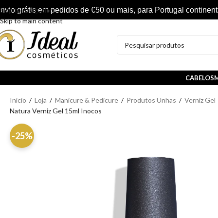
nvio grátis em pedidos de €50 ou mais, para Portugal continent
Skip to navigation
Skip to main content
CABELOS
M
Início
/
Loja
/
Manicure & Pedicure
/
Produtos Unhas
/
Verniz Gel
Natura Verniz Gel 15ml Inocos
-25%