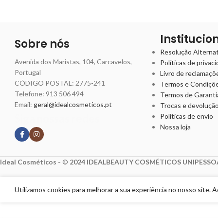
Institucio
Sobre nós
Resolução Alternati
Avenida dos Maristas, 104, Carcavelos,
Políticas de privac
Portugal
Livro de reclamaçõ
CÓDIGO POSTAL: 2775-241
Termos e Condiçõ
Telefone:
913 506 494
Termos de Garanti
Email:
geral@idealcosmeticos.pt
Trocas e devoluçã
Siga nossas redes
Políticas de envio
Nossa loja
Ideal Cosméticos -
©
2024 IDEALBEAUTY COSMÉTICOS UNIPESSOA
Utilizamos cookies para melhorar a sua experiência no nosso site. 