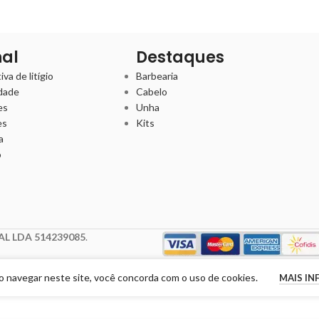
nal
Destaques
va de litígio
Barbearia
idade
Cabelo
es
Unha
es
Kits
a
o
L LDA 514239085
.
Ao navegar neste site, você concorda com o uso de cookies.
MAIS I