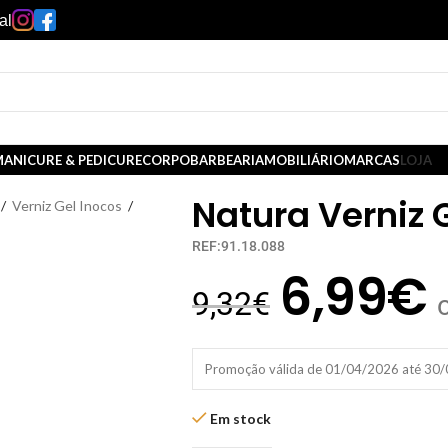
al
ANICURE & PEDICURE
CORPO
BARBEARIA
MOBILIÁRIO
MARCAS
LOJA
Natura Verniz 
/
Verniz Gel Inocos
/
REF:91.18.088
6,99
€
9,32
€
Promoção válida de 01/04/2026 até 30
Em stock