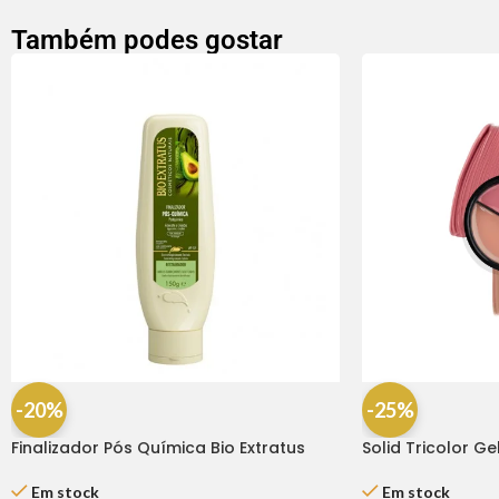
Também podes gostar
-20%
-25%
Finalizador Pós Química Bio Extratus
Solid Tricolor Ge
150gr
Inocos
Em stock
Em stock