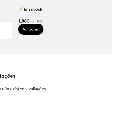
Em stock
1,88
€
com IVA
Adicionar
liações
 não existem avaliações.