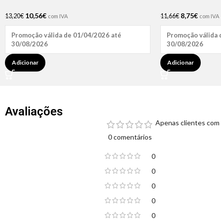
10,56
€
8,75
€
13,20
€
11,66
€
com IVA
com IVA
Promoção válida de 01/04/2026 até
Promoção válida 
30/08/2026
30/08/2026
Adicionar
Adicionar
Avaliações
Apenas clientes com 
0 comentários
0
0
0
0
0