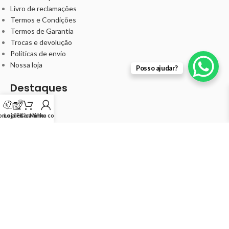
Livro de reclamações
Termos e Condições
Termos de Garantia
Trocas e devolução
Políticas de envio
Nossa loja
Posso ajudar?
Destaques
Barbearia
Cabelo
omoções
Loja Física
Carrinho
Minha conta
Unha
Kits
Minha Conta
Meus pedidos
Minha conta
Ideal Cosméticos -
©
2024 IDEALBEAUTY COSMÉTICOS
UNIPESSOAL LDA 514239085
.