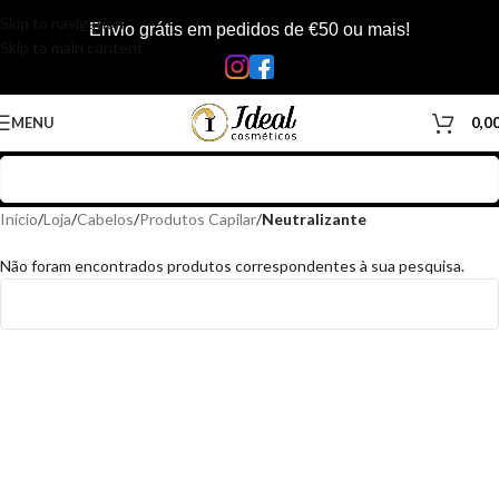
Skip to navigation
Envio grátis em pedidos de €50 ou mais!
Skip to main content
MENU
0,0
Início
/
Loja
/
Cabelos
/
Produtos Capilar
/
Neutralizante
Não foram encontrados produtos correspondentes à sua pesquisa.