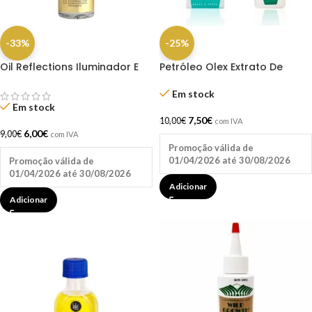
-33%
-25%
Oil Reflections Iluminador E
Petróleo Olex Extrato De
Suavizante 30Mml – Wella
Crescimento De Cabelo
240ml (Verde)
Em stock
Em stock
7,50
€
10,00
€
com IVA
6,00
€
9,00
€
com IVA
Promoção válida de
01/04/2026 até 30/08/2026
Promoção válida de
01/04/2026 até 30/08/2026
Adicionar
Adicionar