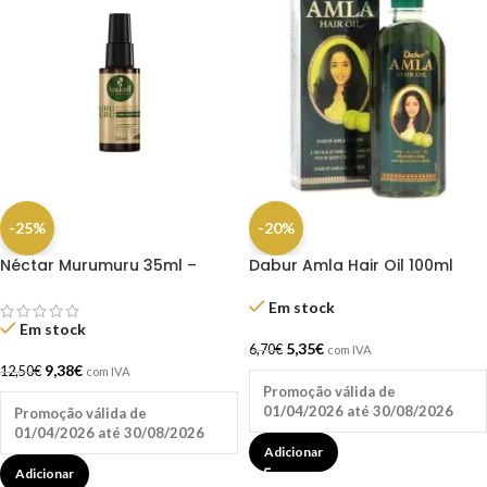
-25%
-20%
Néctar Murumuru 35ml –
Dabur Amla Hair Oil 100ml
Haskell
Em stock
Em stock
5,35
€
6,70
€
com IVA
9,38
€
12,50
€
com IVA
Promoção válida de
01/04/2026 até 30/08/2026
Promoção válida de
01/04/2026 até 30/08/2026
Adicionar
Adicionar