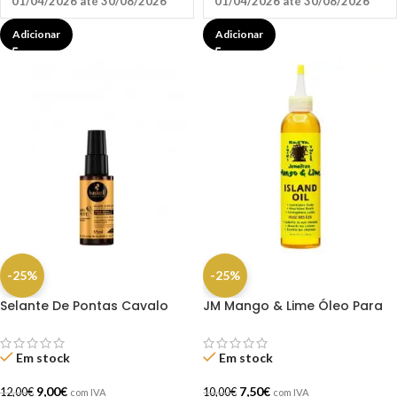
01/04/2026 até 30/08/2026
01/04/2026 até 30/08/2026
Adicionar
Adicionar
-25%
-25%
Selante De Pontas Cavalo
JM Mango & Lime Óleo Para
Forte 35ml Haskell
Rastas 237ML
Em stock
Em stock
9,00
€
7,50
€
12,00
€
10,00
€
com IVA
com IVA