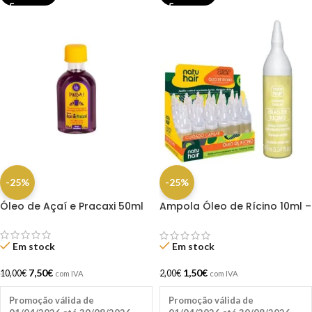
-25%
-25%
Óleo de Açaí e Pracaxi 50ml
Ampola Óleo de Rícino 10ml –
Natuhair (1 Unidade)
Em stock
Em stock
7,50
€
1,50
€
10,00
€
2,00
€
com IVA
com IVA
Promoção válida de
Promoção válida de