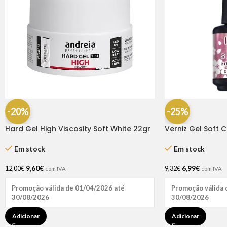
-20%
-25%
Hard Gel High Viscosity Soft White 22gr
Verniz Gel Soft 
Andreia
15ml – Inocos
Em stock
Em stock
9,60
€
6,99
€
12,00
€
9,32
€
com IVA
com IVA
Promoção válida de 01/04/2026 até
Promoção válida 
30/08/2026
30/08/2026
Adicionar
Adicionar