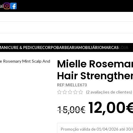
al
ANICURE & PEDICURE
CORPO
BARBEARIA
MOBILIÁRIO
MARCAS
LOJA
Mielle Rosemar
le Rosemary Mint Scalp And
Hair Strengthe
REF:MIELLE673
(
2
avaliações de clientes)
12,00
15,00
€
Promoção válida de 01/04/2026 até 30