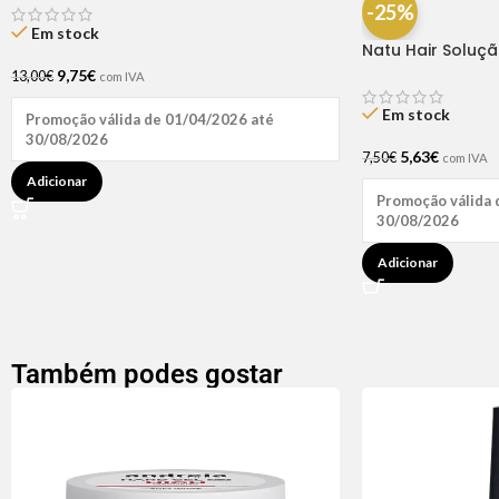
-25%
Em stock
Natu Hair Soluç
60ml
9,75
€
13,00
€
com IVA
Em stock
Promoção válida de 01/04/2026 até
30/08/2026
5,63
€
7,50
€
com IVA
Adicionar
Promoção válida 
30/08/2026
Adicionar
Também podes gostar