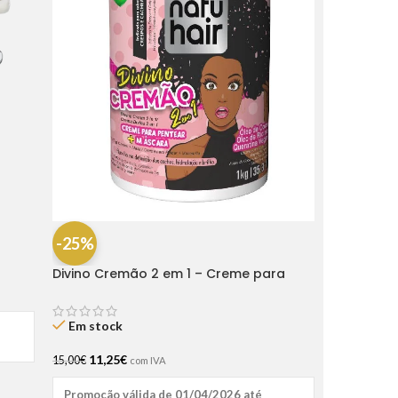
-25%
Divino Cremão 2 em 1 – Creme para
Pentear + Creme de Hidratação 1kg
Natu Hair
Em stock
11,25
€
15,00
€
com IVA
Promoção válida de 01/04/2026 até