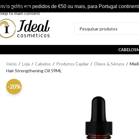
nvio grátis em pedidos de €50 ou mais, para Portugal continent
Skip to navigation
Skip to main content
CABELOS
M
Início
/
Loja
/
Cabelos
/
Produtos Capilar
/
Óleos & Séruns
/
Miel
Hair Strengthening Oil 59ML
-20%