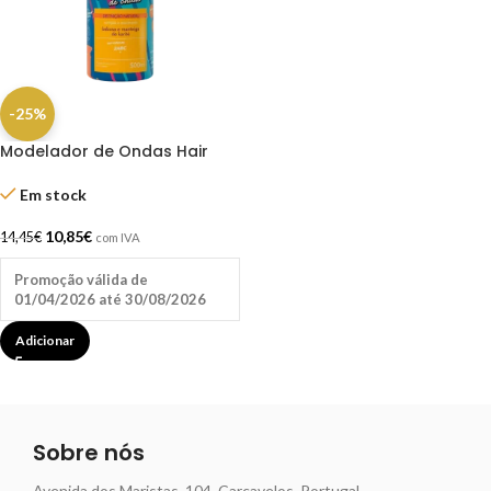
-25%
Modelador de Ondas Hair
Power 500ml – Oh My!
Em stock
10,85
€
14,45
€
com IVA
Promoção válida de
01/04/2026 até 30/08/2026
Adicionar
Sobre nós
Avenida dos Maristas, 104, Carcavelos, Portugal