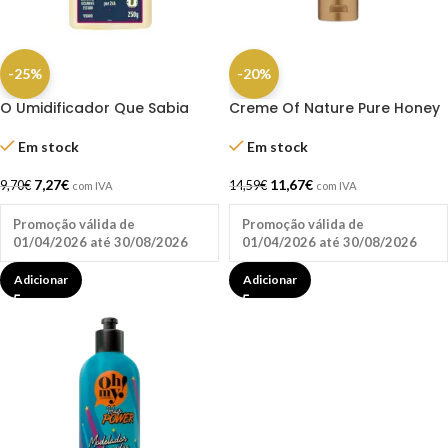
-25%
-20%
O Umidificador Que Sabia
Creme Of Nature Pure Honey
Demais 250gr Lola
Curl Activador 10.5oz
Em stock
Em stock
7,27
€
11,67
€
9,70
€
14,59
€
com IVA
com IVA
Promoção válida de
Promoção válida de
01/04/2026 até 30/08/2026
01/04/2026 até 30/08/2026
Adicionar
Adicionar