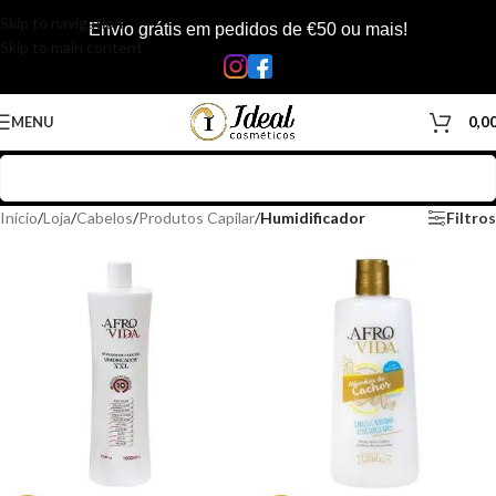
Skip to navigation
Envio grátis em pedidos de €50 ou mais!
Skip to main content
MENU
0,0
Início
/
Loja
/
Cabelos
/
Produtos Capilar
/
Humidificador
Filtros