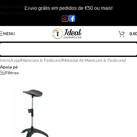
Skip to navigation
Envio grátis em pedidos de €50 ou mais!
Skip to main content
MENU
0,0
Início
/
Loja
/
Manicure & Pedicure
/
Material de Manicure & Pedicure
/
Apoia pé
Filtros