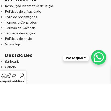
Resolução Alternativa de litígio
Políticas de privacidade
Livro de reclamações
Termos e Condições
Termos de Garantia
Trocas e devolução
Políticas de envio
Nossa loja
Destaques
Posso ajudar?
Barbearia
Cabelo
Unha
Kits
omoções
Loja Física
Carrinho
Minha conta
Minha Conta
Meus pedidos
Minha conta