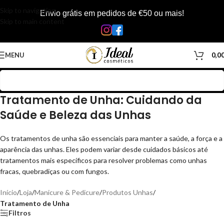
Skip to navigation
Envio grátis em pedidos de €50 ou mais!
Skip to main content
MENU
0,0
Tratamento de Unha: Cuidando da
Saúde e Beleza das Unhas
Os tratamentos de unha são essenciais para manter a saúde, a força e a
aparência das unhas. Eles podem variar desde cuidados básicos até
tratamentos mais específicos para resolver problemas como unhas
fracas, quebradiças ou com fungos.
Início
/
Loja
/
Manicure & Pedicure
/
Produtos Unhas
/
Tratamento de Unha
Filtros