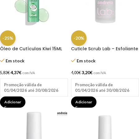
-25%
-20%
Óleo de Cutículas Kiwi 15ML
Cuticle Scrub Lab – Esfoliante
Inocos
De Cutículas Lab 10,5ml
Andreia
Em stock
Em stock
4,37
€
3,20
€
5,83
€
4,00
€
com IVA
com IVA
Promoção válida de
Promoção válida de
01/04/2026 até 30/08/2026
01/04/2026 até 30/08/2026
Adicionar
Adicionar