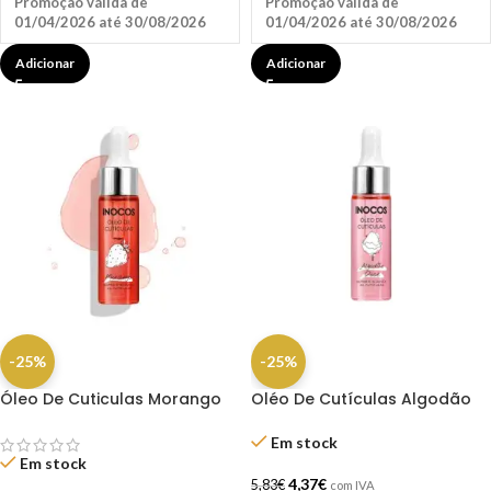
Promoção válida de
Promoção válida de
01/04/2026 até 30/08/2026
01/04/2026 até 30/08/2026
Adicionar
Adicionar
-25%
-25%
Óleo De Cuticulas Morango
Oléo De Cutículas Algodão
15ml Inocos
Doce 15ML – Inocos
Em stock
Em stock
4,37
€
5,83
€
com IVA