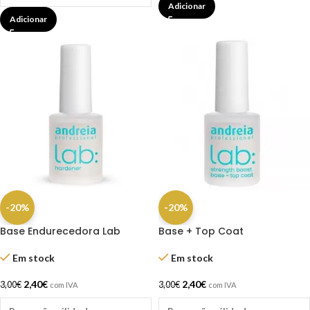
Adicionar
Adicionar
-20%
-20%
Base Endurecedora Lab
Base + Top Coat
Hardener Andreia 10.5ml
Fortalecimento Lab 10,5ml
Andreia
Em stock
Em stock
2,40
€
2,40
€
3,00
€
3,00
€
com IVA
com IVA