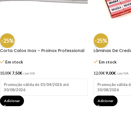
-25%
-25%
Corta Calos Inox – Proinox Professional
Lâminas De Cred
Em stock
Em stock
7,50
€
9,00
€
10,00
€
12,00
€
com IVA
com IVA
Promoção válida de 01/04/2026 até
Promoção válida d
30/08/2026
30/08/2026
Adicionar
Adicionar