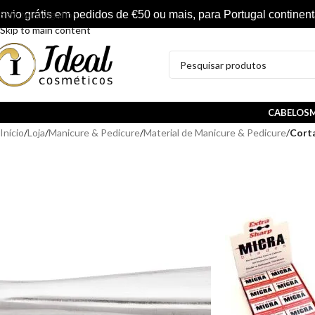
nvio grátis em pedidos de €50 ou mais, para Portugal continent
Skip to navigation
Skip to main content
CABELOS
M
Início
/
Loja
/
Manicure & Pedicure
/
Material de Manicure & Pedicure
/
Cort