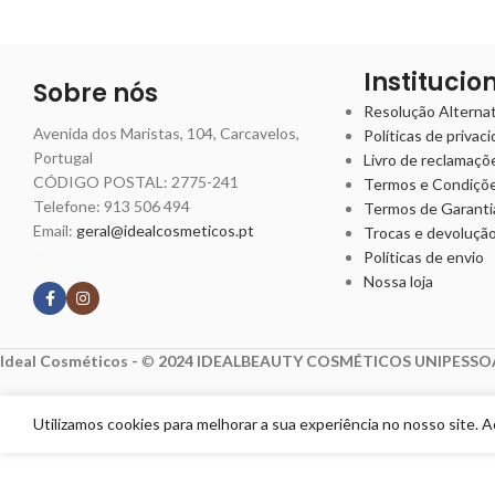
Institucio
Sobre nós
Resolução Alternati
Avenida dos Maristas, 104, Carcavelos,
Políticas de privac
Portugal
Livro de reclamaçõ
CÓDIGO POSTAL: 2775-241
Termos e Condiçõ
Telefone:
913 506 494
Termos de Garanti
Email:
geral@idealcosmeticos.pt
Trocas e devoluçã
Siga nossas redes
Políticas de envio
Nossa loja
Ideal Cosméticos -
©
2024 IDEALBEAUTY COSMÉTICOS UNIPESSOA
Utilizamos cookies para melhorar a sua experiência no nosso site. 