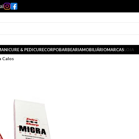
al
ANICURE & PEDICURE
CORPO
BARBEARIA
MOBILIÁRIO
MARCAS
LOJA
a Calos