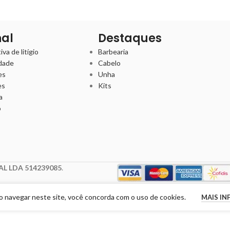
nal
Destaques
va de litígio
Barbearia
idade
Cabelo
es
Unha
es
Kits
a
o
L LDA 514239085
.
Ao navegar neste site, você concorda com o uso de cookies.
MAIS I