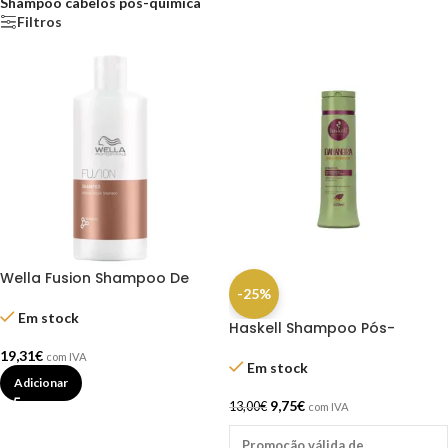
Shampoo cabelos pós-química
Filtros
Wella Fusion Shampoo De
-25%
Reparação Intensiva 500 Ml
Em stock
Haskell Shampoo Pós-
química Bananeira 300ml
19,31
€
com IVA
Em stock
Adicionar
9,75
€
13,00
€
com IVA
Promoção válida de