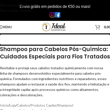
Skip to navigation
Envio grátis em pedidos de €50 ou mais!
Skip to main content
MENU
0,0
Shampoo para Cabelos Pós-Química:
Cuidados Especiais para Fios Tratados
Revitalize e proteja seus cabelos tratados quimicamente com nossa
linha de shampoos desenvolvidos especialmente para cabelos pós-
química. Formulados com ingredientes nutritivos e reparadores, esses
shampoos ajudam a restaurar a saúde dos fios, mantendo a hidratação e
a integridade capilar após processos químicos como alisamentos,
colorações e descolorações.
Início
/
Loja
/
Cabelos
/
Produtos Capilar
/
Shampoo
/