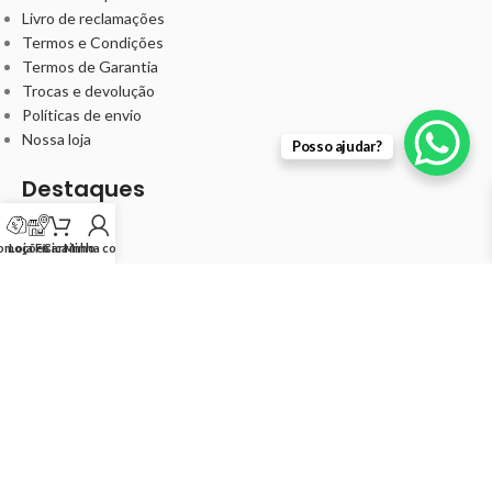
Livro de reclamações
Termos e Condições
Termos de Garantia
Trocas e devolução
Políticas de envio
Nossa loja
Posso ajudar?
Destaques
Barbearia
Cabelo
omoções
Loja Física
Carrinho
Minha conta
Unha
Kits
Minha Conta
Meus pedidos
Minha conta
Ideal Cosméticos -
©
2024 IDEALBEAUTY COSMÉTICOS
UNIPESSOAL LDA 514239085
.