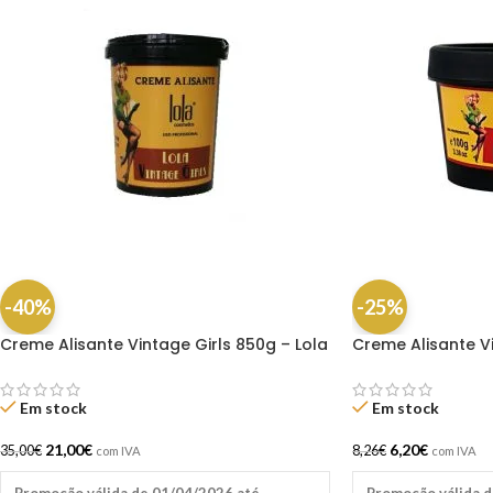
-40%
-25%
Creme Alisante Vintage Girls 850g – Lola
Creme Alisante Vi
Em stock
Em stock
21,00
€
6,20
€
35,00
€
8,26
€
com IVA
com IVA