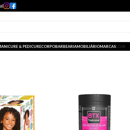
al
ANICURE & PEDICURE
CORPO
BARBEARIA
MOBILIÁRIO
MARCAS
LOJA