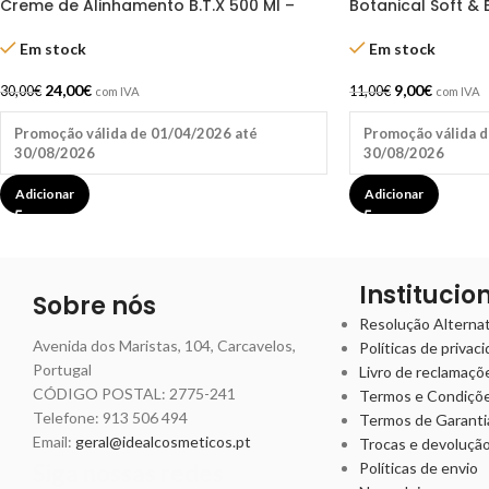
Creme de Alinhamento B.T.X 500 Ml –
Botanical Soft & B
Real Natura
Super
Em stock
Em stock
24,00
€
9,00
€
30,00
€
11,00
€
com IVA
com IVA
Promoção válida de 01/04/2026 até
Promoção válida d
30/08/2026
30/08/2026
Adicionar
Adicionar
Institucio
Sobre nós
Resolução Alternati
Avenida dos Maristas, 104, Carcavelos,
Políticas de privac
Portugal
Livro de reclamaçõ
CÓDIGO POSTAL: 2775-241
Termos e Condiçõ
Telefone:
913 506 494
Termos de Garanti
Email:
geral@idealcosmeticos.pt
Trocas e devoluçã
Siga nossas redes
Políticas de envio