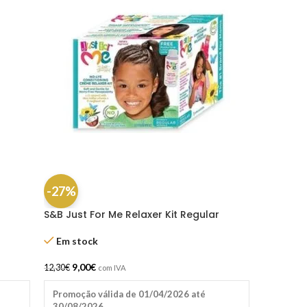
-27%
S&B Just For Me Relaxer Kit Regular
Em stock
9,00
€
12,30
€
com IVA
Promoção válida de 01/04/2026 até
30/08/2026