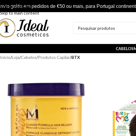
nvio grátis em pedidos de €50 ou mais, para Portugal continent
Skip to navigation
Skip to main content
CABELOS
M
Início
/
Loja
/
Cabelos
/
Produtos Capilar
/
BTX