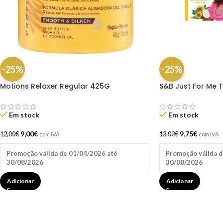
-25%
-25%
Motions Relaxer Regular 425G
S&B Just For Me 
Em stock
Em stock
9,00
€
9,75
€
12,00
€
13,00
€
com IVA
com IVA
Promoção válida de 01/04/2026 até
Promoção válida d
30/08/2026
30/08/2026
Adicionar
Adicionar