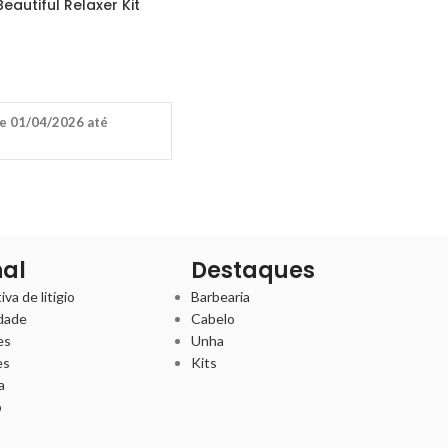
eautiful Relaxer Kit
e 01/04/2026 até
nal
Destaques
va de litígio
Barbearia
idade
Cabelo
es
Unha
es
Kits
a
o