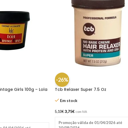
-26%
ntage Girls 100g – Lola
Tcb Relaxer Super 7.5 Oz
Em stock
3,75
€
5,10
€
com IVA
Promoção válida de 01/04/2026 até
30/08/2026