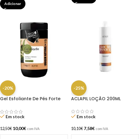
Adicionar
-20%
-25%
Gel Esfoliante De Pés Forte
ACLAPIL LOÇÃO 200ML
1kg Real Natura
Em stock
Em stock
7,58
€
10,00
€
10,10
€
12,50
€
com IVA
com IVA