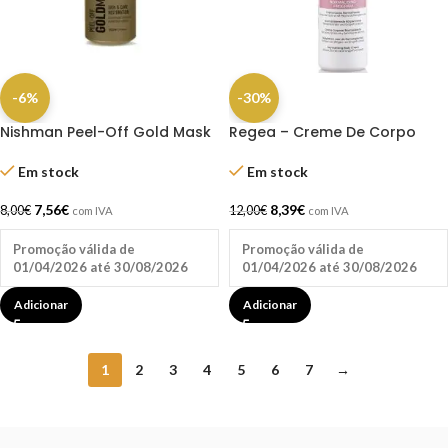
-6%
-30%
Nishman Peel-Off Gold Mask
Regea – Creme De Corpo
02 200 ml
Hidratante Normalizante
250ml
Em stock
Em stock
7,56
€
8,39
€
8,00
€
12,00
€
com IVA
com IVA
Promoção válida de
Promoção válida de
01/04/2026 até 30/08/2026
01/04/2026 até 30/08/2026
Adicionar
Adicionar
1
2
3
4
5
6
7
→