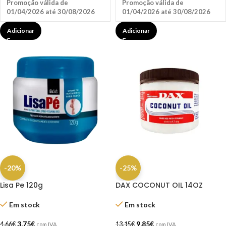
Promoção válida de
Promoção válida de
01/04/2026 até 30/08/2026
01/04/2026 até 30/08/2026
Adicionar
Adicionar
-20%
-25%
Lisa Pe 120g
DAX COCONUT OIL 14OZ
Em stock
Em stock
3,75
€
9,85
€
4,66
€
13,15
€
com IVA
com IVA