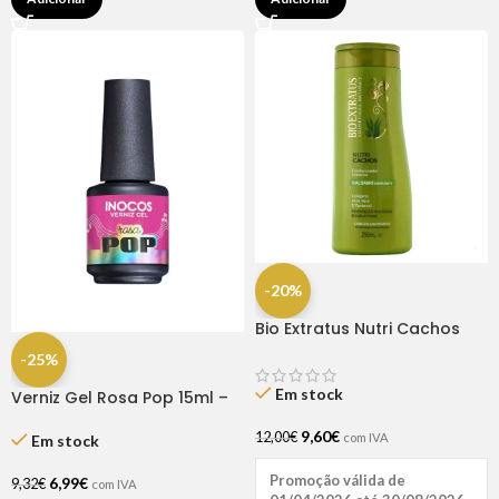
-20%
Bio Extratus Nutri Cachos
Condicionador Bálsamo
-25%
250ML
Em stock
Verniz Gel Rosa Pop 15ml –
Inocos
9,60
€
12,00
€
com IVA
Em stock
Promoção válida de
6,99
€
9,32
€
com IVA