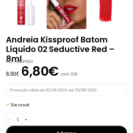
Andreia Kissproof Batom
Líquido 02 Seductive Red –
8ml
REF:3MKP002
6,80
€
8,50
€
com IVA
Promoção válida de 01/04/2026 até 30/08/2026
Em stock
Adicionar