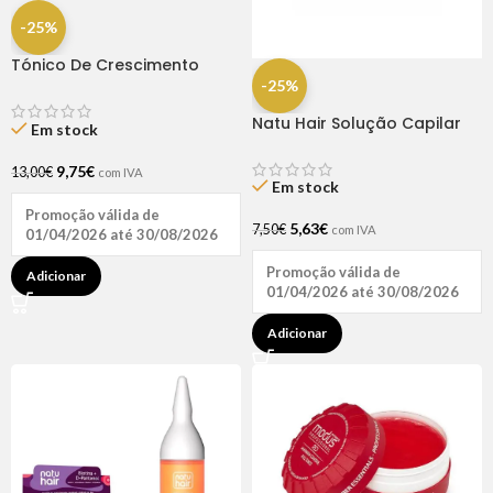
-25%
Tónico De Crescimento
Rapunzel 250ml – Lola
-25%
Natu Hair Solução Capilar
Em stock
D-pantenol 60ml
9,75
€
13,00
€
com IVA
Em stock
Promoção válida de
5,63
€
7,50
€
com IVA
01/04/2026 até 30/08/2026
Promoção válida de
Adicionar
01/04/2026 até 30/08/2026
Adicionar