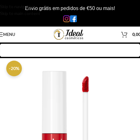
Skip to navigation
Envio grátis em pedidos de €50 ou mais!
Skip to main content
MENU
0,0
Início
/
Loja
/
Corpo
/
Rosto e Corpo
/
batom
-20%