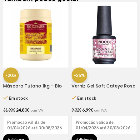
-20%
-25%
Máscara Tutano 1kg – Bio
Verniz Gel Soft Cateye Rosa
Extratus
Sakura 15ml – Inocos
Em stock
Em stock
24,80
€
6,99
€
31,00
€
9,32
€
com IVA
com IVA
Promoção válida de
Promoção válida de
01/04/2026 até 30/08/2026
01/04/2026 até 30/08/2026
Adicionar
Adicionar