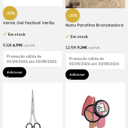
-25%
-25%
Verniz Gel Festival Verão
Nunu Parafina Bronzeadora
Amarelo Rock 15ml – Inocos
Coco/Urucum 200 ml
Em stock
Em stock
6,99
€
9,32
€
com IVA
9,34
€
12,45
€
com IVA
Promoção válida de
Promoção válida de
01/04/2026 até 30/08/2026
01/04/2026 até 30/08/2026
Adicionar
Adicionar