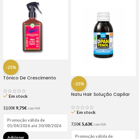
-25%
Tónico De Crescimento
Rapunzel 250ml – Lola
-25%
Natu Hair Solução Capilar
Em stock
D-pantenol 60ml
9,75
€
13,00
€
com IVA
Em stock
Promoção válida de
5,63
€
7,50
€
com IVA
01/04/2026 até 30/08/2026
Promoção válida de
Adicionar