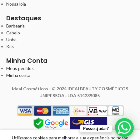
Nossa loja
Destaques
Barbearia
Cabelo
Unha
Kits
Minha Conta
Meus pedidos
Minha conta
Ideal Cosméticos -
©
2024 IDEALBEAUTY COSMÉTICOS
UNIPESSOAL LDA 514239085
.
1,28
€
Posso ajudar?
1,60
€
Lima
Unhas
com IVA
Utilizamos cookies para melhorar a sua experiência no nosso