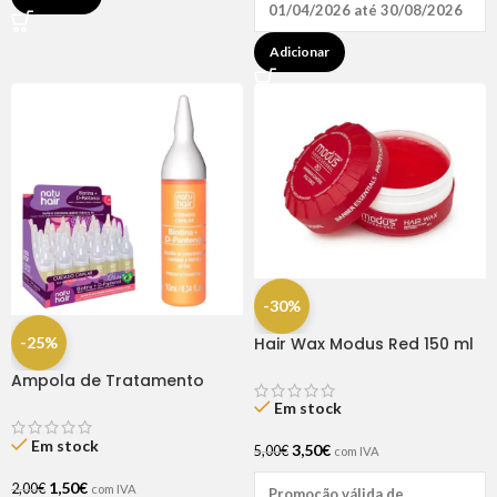
01/04/2026 até 30/08/2026
Adicionar
-30%
-25%
Hair Wax Modus Red 150 ml
Ampola de Tratamento
Biotina + D-Pantenol Natu
Em stock
Hair (1 UNIDADE)
Em stock
3,50
€
5,00
€
com IVA
1,50
€
2,00
€
com IVA
Promoção válida de