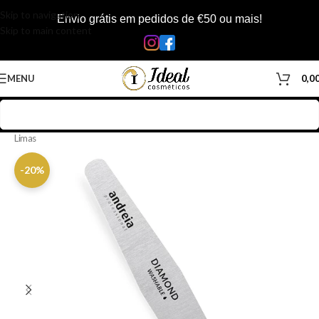
Skip to navigation
Envio grátis em pedidos de €50 ou mais!
Skip to main content
MENU
0,0
Início
/
Loja
/
Manicure & Pedicure
/
Material de Manicure & Pedicure
/
Limas
-20%