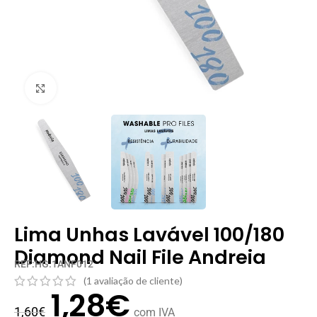
Clique para ampliar
Lima Unhas Lavável 100/180
Diamond Nail File Andreia
REF:HG.1ANF012
(
1
avaliação de cliente)
1,28
€
1,60
€
com IVA