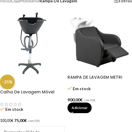
Início
/
Loja
/
Mobiliário
/
Rampa De Lavagem
Filtros
RAMPA DE LAVAGEM METRI
-25%
Em stock
Calha De Lavagem Móvel
Dompel
900,00
€
com IVA
Adicionar
Em stock
75,00
€
100,00
€
com IVA
Promoção válida de