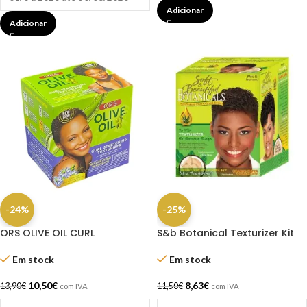
Adicionar
Adicionar
-24%
-25%
ORS OLIVE OIL CURL
S&b Botanical Texturizer Kit
STRETCHING TEXTURIZER
Super
Em stock
Em stock
10,50
€
8,63
€
13,90
€
11,50
€
com IVA
com IVA