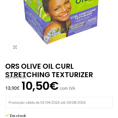
Clique para ampliar
ORS OLIVE OIL CURL
STRETCHING TEXTURIZER
REF:RA1954
10,50
€
13,90
€
com IVA
Promoção válida de 01/04/2026 até 30/08/2026
Em stock