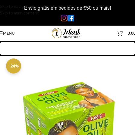
Skip to navigation
Envio grátis em pedidos de €50 ou mais!
Skip to main content
MENU
0,0
Início
/
Loja
/
Cabelos
/
Produtos Capilar
/
Texturizantes
-24%