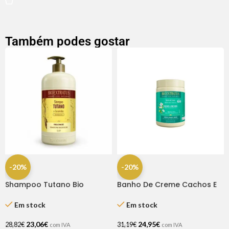
Também podes gostar
-20%
-20%
Shampoo Tutano Bio
Banho De Creme Cachos E
Extratus 1lt
Crespos 1kg – Bio Extratus
Em stock
Em stock
23,06
€
24,95
€
28,82
€
31,19
€
com IVA
com IVA