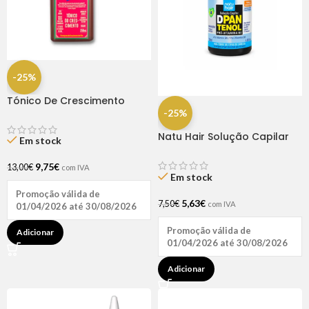
-25%
Tónico De Crescimento
Rapunzel 250ml – Lola
-25%
Natu Hair Solução Capilar
Em stock
D-pantenol 60ml
9,75
€
13,00
€
com IVA
Em stock
Promoção válida de
5,63
€
7,50
€
com IVA
01/04/2026 até 30/08/2026
Promoção válida de
Adicionar
01/04/2026 até 30/08/2026
Adicionar