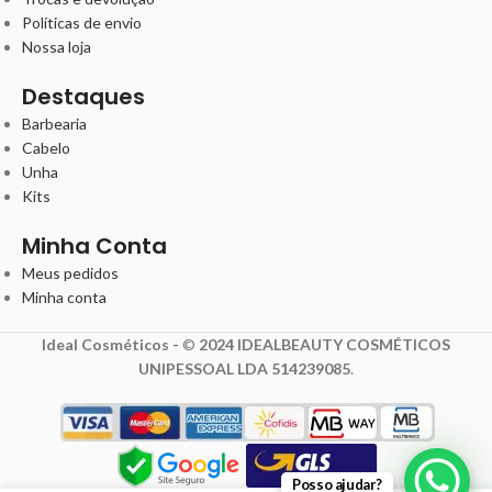
Políticas de envio
Nossa loja
Destaques
Barbearia
Cabelo
Unha
Kits
Minha Conta
Meus pedidos
Minha conta
Ideal Cosméticos -
©
2024 IDEALBEAUTY COSMÉTICOS
UNIPESSOAL LDA 514239085
.
8,25
€
Posso ajudar?
11,00
€