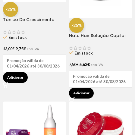
-25%
Tónico De Crescimento
Rapunzel 250ml – Lola
-25%
Natu Hair Solução Capilar
Em stock
D-pantenol 60ml
9,75
€
13,00
€
com IVA
Em stock
Promoção válida de
5,63
€
7,50
€
com IVA
01/04/2026 até 30/08/2026
Promoção válida de
Adicionar
01/04/2026 até 30/08/2026
Adicionar