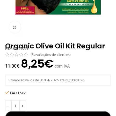
Clique para ampliar
Organic Olive Oil Kit Regular
REF:RS.11098
(
3
avaliações de clientes)
8,25
€
11,00
€
com IVA
Promoção válida de 01/04/2026 até 30/08/2026
Em stock