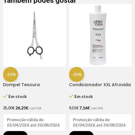
Também podes gostar
-25%
-25%
Dompel Tesoura
Condicionador XXL Afrovida
Profissional Gold Line Fio
1 Litro
Navalha 6.5″
Em stock
Em stock
26,25
€
7,16
€
35,00
€
9,55
€
com IVA
com IVA
Promoção válida de
Promoção válida de
01/04/2026 até 30/08/2026
01/04/2026 até 30/08/2026