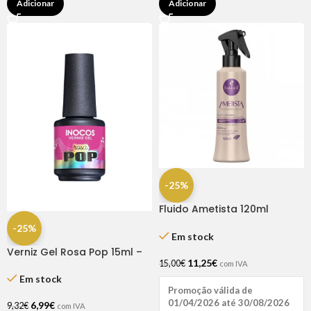
Adicionar
Adicionar
-25%
Fluido Ametista 120ml
Haskell
-25%
Em stock
Verniz Gel Rosa Pop 15ml –
11,25
€
Inocos
15,00
€
com IVA
Em stock
Promoção válida de
01/04/2026 até 30/08/2026
6,99
€
9,32
€
com IVA