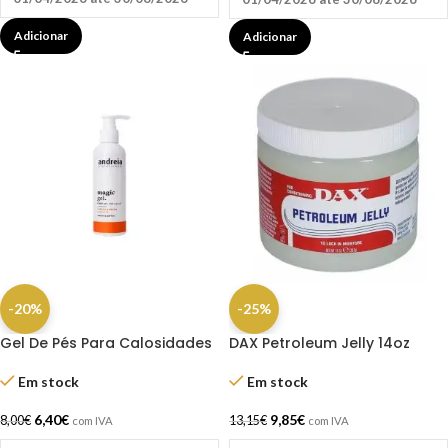
Adicionar
Adicionar
-20%
-25%
Gel De Pés Para Calosidades
DAX Petroleum Jelly 14oz
200ml Andreia
Em stock
Em stock
9,85
€
6,40
€
13,15
€
8,00
€
com IVA
com IVA