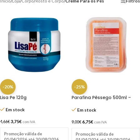
Início
/
Loja
/
Corpo
/
Rosto e Corpo
/
Creme Para os Pés
Filtros
-20%
-25%
Lisa Pe 120g
Parafina Pêssego 500ml –
Xanitália
Em stock
Em stock
3,75
€
6,75
€
4,66
€
9,00
€
com IVA
com IVA
Promoção válida de
Promoção válida de
01/04/2026 até 30/08/2026
01/04/2026 até 30/08/2026