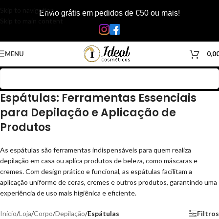
Skip to navigation
Envio grátis em pedidos de €50 ou mais!
Skip to main content
MENU
0,0
Espátulas: Ferramentas Essenciais
para Depilação e Aplicação de
Produtos
As espátulas são ferramentas indispensáveis para quem realiza
depilação em casa ou aplica produtos de beleza, como máscaras e
cremes. Com design prático e funcional, as espátulas facilitam a
aplicação uniforme de ceras, cremes e outros produtos, garantindo uma
experiência de uso mais higiênica e eficiente.
Início
/
Loja
/
Corpo
/
Depilação
/
Espátulas
Filtros