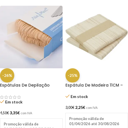
-26%
-25%
Espátulas De Depilação
Espátula De Madeira 11CM –
Descartáveis De Madeira
100 Unidades Labor
100UN
Em stock
Em stock
2,25
€
3,00
€
com IVA
3,35
€
4,50
€
com IVA
Promoção válida de
01/04/2026 até 30/08/2026
Promoção válida de