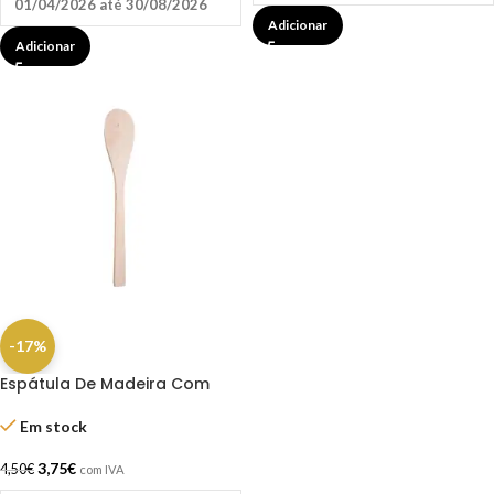
01/04/2026 até 30/08/2026
Adicionar
Adicionar
-17%
Espátula De Madeira Com
Pega Para Depilação 22cm
Em stock
3,75
€
4,50
€
com IVA