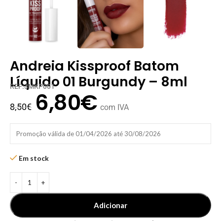
Andreia Kissproof Batom
Líquido 01 Burgundy – 8ml
REF:3MKP001
6,80
€
8,50
€
com IVA
Promoção válida de 01/04/2026 até 30/08/2026
Em stock
Adicionar