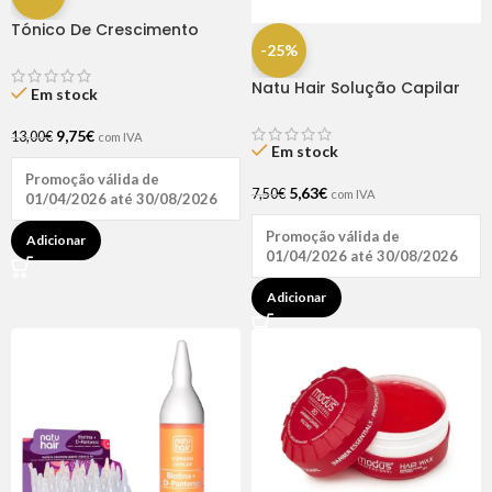
Tónico De Crescimento
Rapunzel 250ml – Lola
-25%
Natu Hair Solução Capilar
Em stock
D-pantenol 60ml
9,75
€
13,00
€
com IVA
Em stock
Promoção válida de
5,63
€
7,50
€
com IVA
01/04/2026 até 30/08/2026
Promoção válida de
Adicionar
01/04/2026 até 30/08/2026
Adicionar