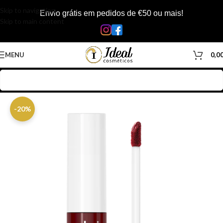
Skip to navigation
Envio grátis em pedidos de €50 ou mais!
Skip to main content
MENU
0,0
Início
/
Loja
/
Corpo
/
Rosto e Corpo
/
batom
-20%