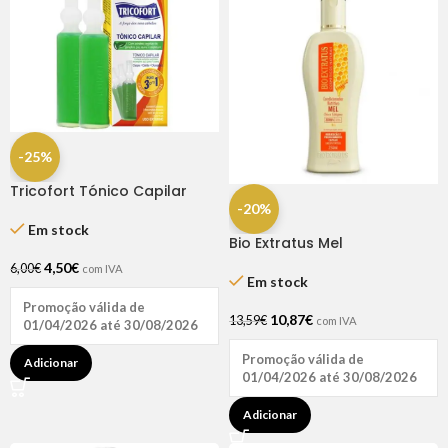
-25%
Tricofort Tónico Capilar
-20%
Caixa C/2 Ampolas
Em stock
Bio Extratus Mel
Condicionador 250ML
4,50
€
6,00
€
com IVA
Em stock
Promoção válida de
10,87
€
13,59
€
com IVA
01/04/2026 até 30/08/2026
Promoção válida de
Adicionar
01/04/2026 até 30/08/2026
Adicionar