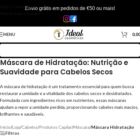
Skip to navigation
Envio grátis em pedidos de €50 ou mais!
Skip to main content
MENU
0,0
Máscara de Hidratação: Nutrição e
Suavidade para Cabelos Secos
A máscara de hidratação é um tratamento essencial para quem busca
restaurar a umidade e a vitalidade dos cabelos secos e desidratados.
Formulada com ingredientes ricos em nutrientes, essas máscaras
ajudam a repor a umidade perdida, proporcionando cabelos mais macios,
brilhantes e saudáveis.
Início
/
Loja
/
Cabelos
/
Produtos Capilar
/
Máscara
/
Máscara Hidratação
Filtros