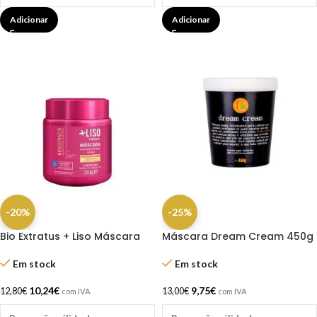
Adicionar
Adicionar
-20%
-25%
Bio Extratus + Liso Máscara
Máscara Dream Cream 450g
250g
– Lola
Em stock
Em stock
10,24
€
9,75
€
12,80
€
13,00
€
com IVA
com IVA