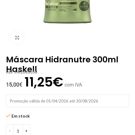
Clique para ampliar
Máscara Hidranutre 300ml
Haskell
REF:HK2003058
11,25
€
15,00
€
com IVA
Promoção válida de 01/04/2026 até 30/08/2026
Em stock