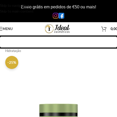
Skip to navigation
Envio grátis em pedidos de €50 ou mais!
Skip to main content
MENU
0,0
Início
/
Loja
/
Cabelos
/
Produtos Capilar
/
Máscara
/
Máscara
Hidratação
-25%