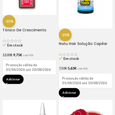
-25%
Tónico De Crescimento
Rapunzel 250ml – Lola
-25%
Natu Hair Solução Capilar
Em stock
D-pantenol 60ml
9,75
€
13,00
€
com IVA
Em stock
Promoção válida de
5,63
€
7,50
€
com IVA
01/04/2026 até 30/08/2026
Promoção válida de
Adicionar
01/04/2026 até 30/08/2026
Adicionar