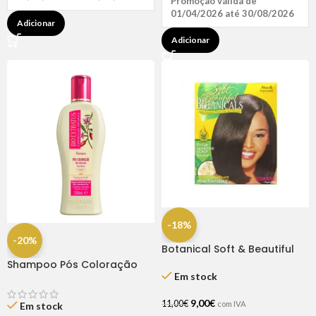
Promoção válida de
01/04/2026 até 30/08/2026
Adicionar
Adicionar
-18%
-20%
Botanical Soft & Beautiful
Relaxer Kit Super
Shampoo Pós Coloração
Em stock
Bio Extratus 250ml
9,00
€
11,00
€
com IVA
Em stock