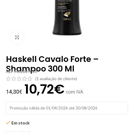
Clique para ampliar
Haskell Cavalo Forte –
Shampoo 300 Ml
REF:HK2001009
(
1
avaliação de cliente)
10,72
€
14,30
€
com IVA
Promoção válida de 01/04/2026 até 30/08/2026
Em stock