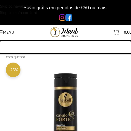
Skip to navigation
Envio grátis em pedidos de €50 ou mais!
Skip to main content
MENU
0,0
Início
/
Loja
/
Cabelos
/
Produtos Capilar
/
Shampoo
/
Shampoo cabelos
com quebra
-25%