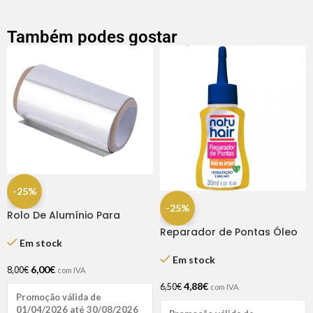
Também podes gostar
-25%
-25%
Rolo De Alumínio Para
Madeixas: 12cm – 25m
Reparador de Pontas Óleo
Em stock
de Argan 30ml Natu Hair
Em stock
6,00
€
8,00
€
com IVA
4,88
€
6,50
€
com IVA
Promoção válida de
01/04/2026 até 30/08/2026