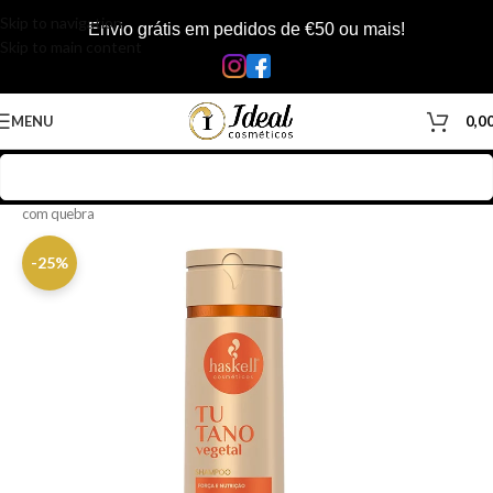
Skip to navigation
Envio grátis em pedidos de €50 ou mais!
Skip to main content
MENU
0,0
Início
/
Loja
/
Cabelos
/
Produtos Capilar
/
Shampoo
/
Shampoo cabelos
com quebra
-25%