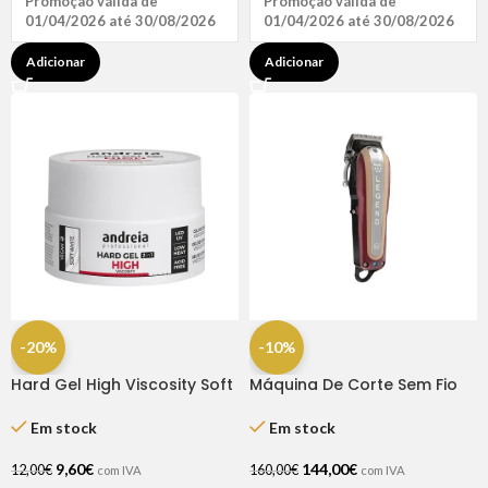
Promoção válida de
Promoção válida de
01/04/2026 até 30/08/2026
01/04/2026 até 30/08/2026
Adicionar
Adicionar
-20%
-10%
Hard Gel High Viscosity Soft
Máquina De Corte Sem Fio
White 22gr Andreia
Legend Cordless – Whal
Em stock
Em stock
9,60
€
144,00
€
12,00
€
160,00
€
com IVA
com IVA