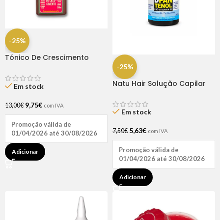
-25%
Tónico De Crescimento
Rapunzel 250ml – Lola
-25%
Natu Hair Solução Capilar
Em stock
D-pantenol 60ml
9,75
€
13,00
€
com IVA
Em stock
Promoção válida de
5,63
€
7,50
€
com IVA
01/04/2026 até 30/08/2026
Promoção válida de
Adicionar
01/04/2026 até 30/08/2026
Adicionar