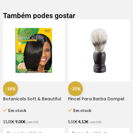
Também podes gostar
-18%
-25%
Botanicals Soft & Beautiful
Pincel Para Barba Dompel
Relaxer Kit Regular
Em stock
Em stock
4,13
€
9,00
€
5,50
€
11,00
€
com IVA
com IVA