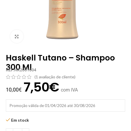
Clique para ampliar
Haskell Tutano – Shampoo
300 Ml
REF:HK2001004
(
1
avaliação de cliente)
7,50
€
10,00
€
com IVA
Promoção válida de 01/04/2026 até 30/08/2026
Em stock