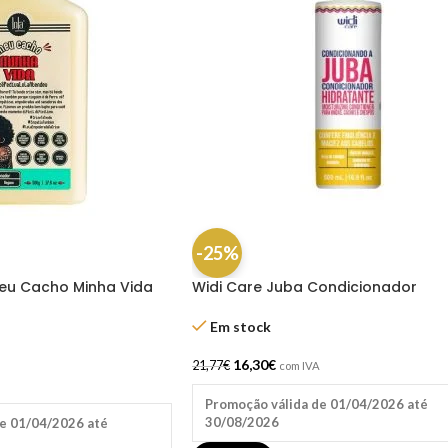
-25%
eu Cacho Minha Vida
Widi Care Juba Condicionador
Hidratante 500 ml
Em stock
16,30
€
21,77
€
com IVA
Promoção válida de 01/04/2026 até
30/08/2026
e 01/04/2026 até