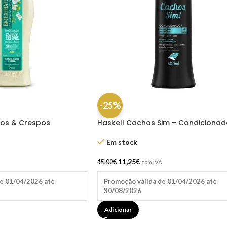
-25%
hos & Crespos
Haskell Cachos Sim – Condicionad
50ML
300 Ml
Em stock
11,25
€
15,00
€
com IVA
e 01/04/2026 até
Promoção válida de 01/04/2026 até
30/08/2026
Adicionar