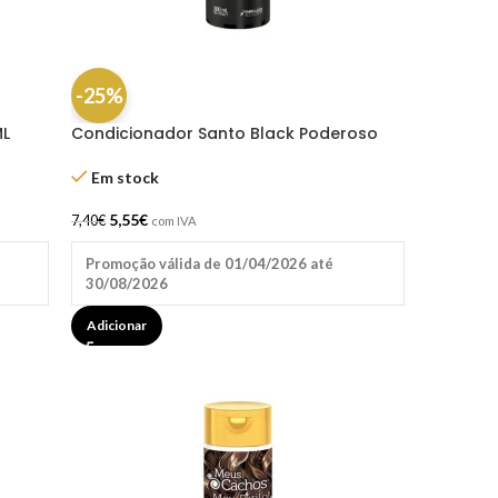
-25%
ML
Condicionador Santo Black Poderoso
300ML Novex
Em stock
5,55
€
7,40
€
com IVA
Promoção válida de 01/04/2026 até
30/08/2026
Adicionar