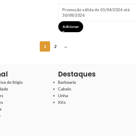
Promoção válida de 01/04/2026 até
30/08/2026
Adicionar
1
2
→
nal
Destaques
va de litígio
Barbearia
idade
Cabelo
es
Unha
es
Kits
a
o