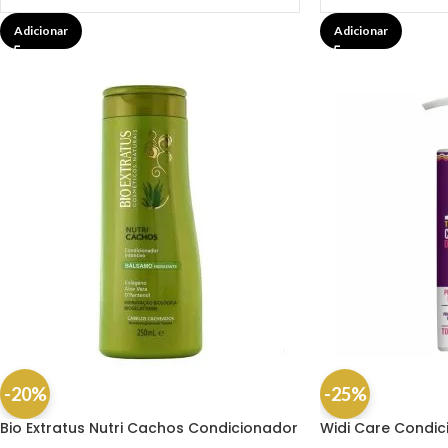
Adicionar
Adicionar
-20%
-25%
Bio Extratus Nutri Cachos Condicionador
Widi Care Condic
Bálsamo 250ML
Capilar 500ML