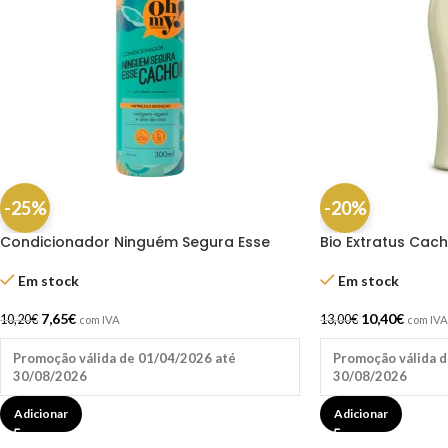
-25%
-20%
Condicionador Ninguém Segura Esse
Bio Extratus Cac
Cacho 300ml – Oh My!
Condicionador 2
Em stock
Em stock
7,65
€
10,40
€
10,20
€
13,00
€
com IVA
com IVA
Promoção válida de 01/04/2026 até
Promoção válida d
30/08/2026
30/08/2026
Adicionar
Adicionar