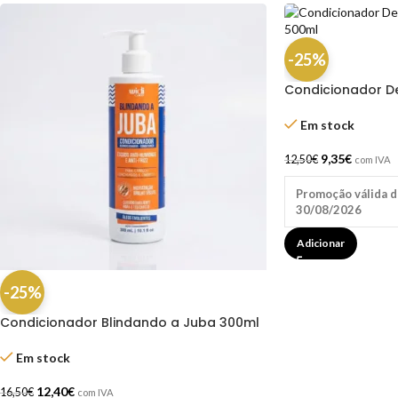
-25%
Condicionador De
Line 500ml
Em stock
9,35
€
12,50
€
com IVA
Promoção válida d
30/08/2026
Adicionar
-25%
Condicionador Blindando a Juba 300ml
– Widi Care
Em stock
12,40
€
16,50
€
com IVA