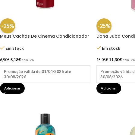
-25%
-25%
Meus Cachos De Cinema Condicionador
Dona Juba Condi
300ML
Crespas 400ML
Em stock
Em stock
5,18
€
11,30
€
6,90
€
15,05
€
com IVA
com IVA
Promoção válida de 01/04/2026 até
Promoção válida d
30/08/2026
30/08/2026
Adicionar
Adicionar