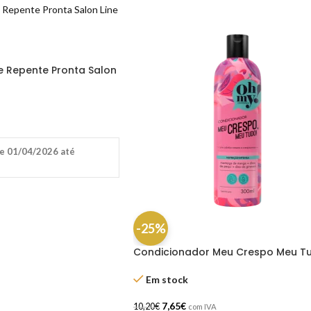
 Repente Pronta Salon
e 01/04/2026 até
-25%
Condicionador Meu Crespo Meu T
300ml – Oh My!
Em stock
7,65
€
10,20
€
com IVA