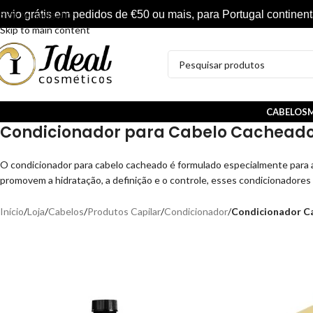
nvio grátis em pedidos de €50 ou mais, para Portugal continent
Skip to navigation
Skip to main content
CABELOS
M
Condicionador para Cabelo Cacheado: 
O condicionador para cabelo cacheado é formulado especialmente para a
promovem a hidratação, a definição e o controle, esses condicionadores 
Início
/
Loja
/
Cabelos
/
Produtos Capilar
/
Condicionador
/
Condicionador C