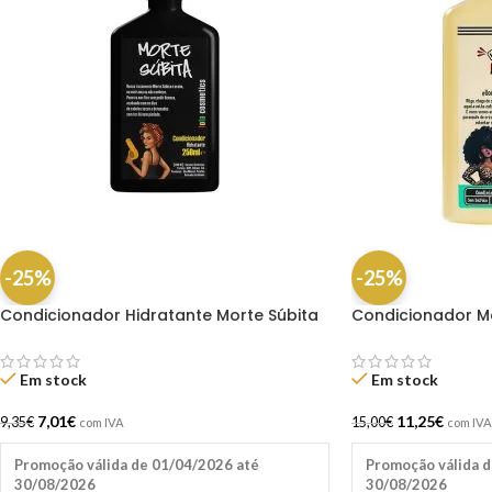
-25%
-25%
Condicionador Hidratante Morte Súbita
Condicionador M
250g – Lola
500g – Lola
Em stock
Em stock
7,01
€
11,25
€
9,35
€
15,00
€
com IVA
com IVA
Promoção válida de 01/04/2026 até
Promoção válida d
30/08/2026
30/08/2026