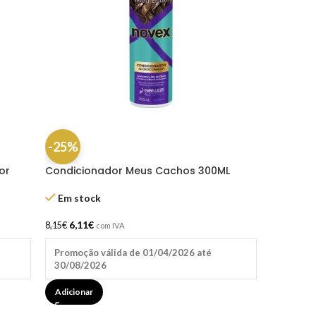
-25%
or
Condicionador Meus Cachos 300ML
Novex
Em stock
6,11
€
8,15
€
com IVA
Promoção válida de 01/04/2026 até
30/08/2026
Adicionar