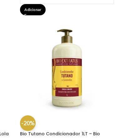
Adicionar
-20%
Lola
Bio Tutano Condicionador 1LT – Bio
Extratus