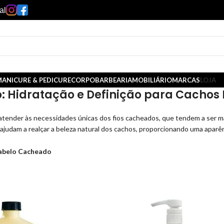
al
ANICURE & PEDICURE
CORPO
BARBEARIA
MOBILIÁRIO
MARCAS
LOJA
Hidratação e Definição para Cachos P
tender às necessidades únicas dos fios cacheados, que tendem a ser ma
ajudam a realçar a beleza natural dos cachos, proporcionando uma aparên
abelo Cacheado