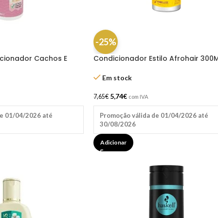
-25%
cionador Cachos E
Condicionador Estilo Afrohair 300
Novex
Em stock
5,74
€
7,65
€
com IVA
e 01/04/2026 até
Promoção válida de 01/04/2026 até
30/08/2026
Adicionar