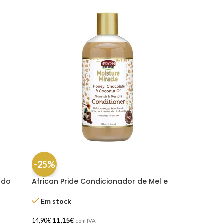
-25%
udo
African Pride Condicionador de Mel e
Óleo de Coco 473ml (16oz)
Em stock
11,15
€
14,90
€
com IVA