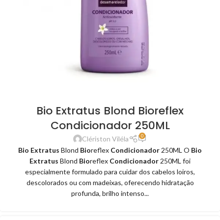
Bio Extratus Blond Bioreflex
Condicionador 250ML
0
Clériston Viléla
Bio Extratus
Blond
Bio
reflex
Condicionador
250ML O
Bio
Extratus
Blond
Bio
reflex
Condicionador
250ML foi
especialmente formulado para cuidar dos cabelos loiros,
descolorados ou com madeixas, oferecendo hidratação
profunda, brilho intenso...