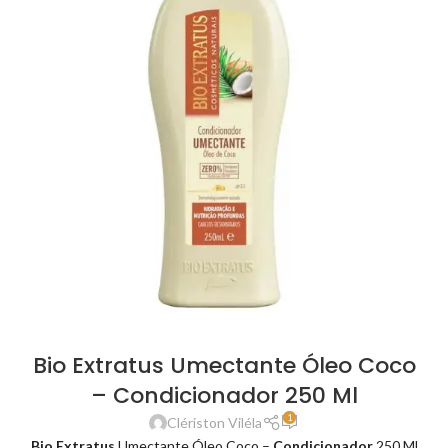
Bio Extratus Umectante Óleo Coco
– Condicionador 250 Ml
1
Clériston Viléla
Bio Extratus
Umectante Óleo Coco –
Condicionador
250 Ml