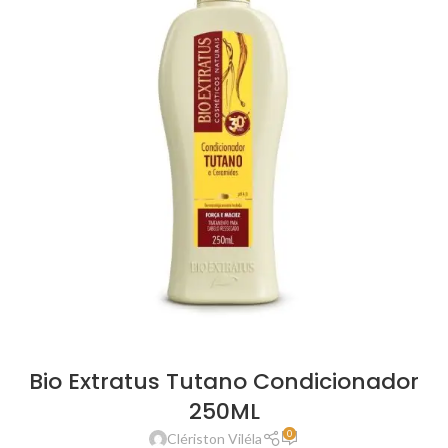
Bio Extratus Tutano Condicionador
250ML
0
Clériston Viléla