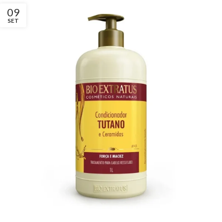
09
SET