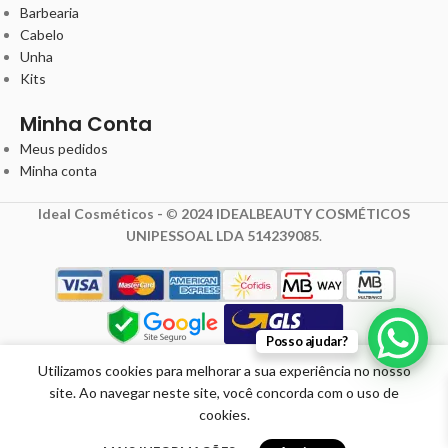
Barbearia
Cabelo
Unha
Kits
Minha Conta
Meus pedidos
Minha conta
Ideal Cosméticos -
©
2024 IDEALBEAUTY COSMÉTICOS
UNIPESSOAL LDA 514239085
.
13,90
€
Posso ajudar?
18,50
€
com IVA
Utilizamos cookies para melhorar a sua experiência no nosso
Widi Care
Condicionador
site. Ao navegar neste site, você concorda com o uso de
Promoção
Em
Transição
cookies.
válida de
stock
Capilar 500ML
omoções
Loja Física
Carrinho
Minha conta
01/04/2026