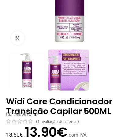
Clique para ampliar
Widi Care Condicionador
Transição Capilar 500ML
REF:WD0072
(
1
avaliação de cliente)
13,90
€
18,50
€
com IVA