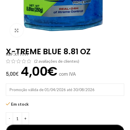
Clique para ampliar
X-TREME BLUE 8.81 OZ
REF:XT1117
(
2
avaliações de clientes)
4,00
€
5,00
€
com IVA
Promoção válida de 01/04/2026 até 30/08/2026
Em stock