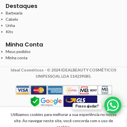
Destaques
Barbearia
Cabelo
Unha
Kits
Minha Conta
Meus pedidos
Minha conta
Ideal Cosméticos -
©
2024 IDEALBEAUTY COSMÉTICOS
UNIPESSOAL LDA 514239085
.
4,00
€
Posso ajudar?
5,00
€
com IVA
Utilizamos cookies para melhorar a sua experiência no nosso
X-TREME
site. Ao navegar neste site, você concorda com o uso de
BLUE 8.81
Promoção
Em
cookies.