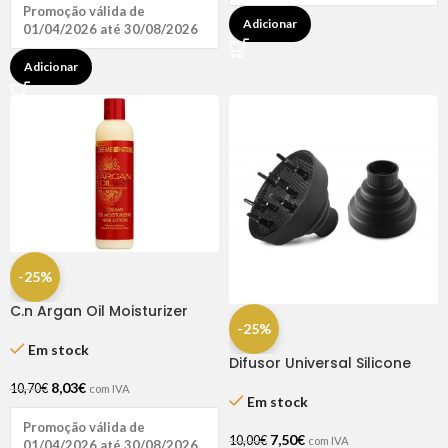
Promoção válida de
Adicionar
01/04/2026 até 30/08/2026
Adicionar
-25%
C.n Argan Oil Moisturizer
-25%
Restorizer 250ml
Em stock
Difusor Universal Silicone
Ricki Parodi
8,03
€
10,70
€
com IVA
Em stock
Promoção válida de
7,50
€
10,00
€
com IVA
01/04/2026 até 30/08/2026