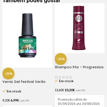
Também podes gostar
-25%
Shampoo Pós – Progressiva
300ml Haskell
-25%
Em stock
Verniz Gel Festival Verão
Verde Metal 15ml – Inocos
10,20
€
13,60
€
com IVA
Em stock
Promoção válida de
6,99
€
9,32
€
com IVA
01/04/2026 até 30/08/2026