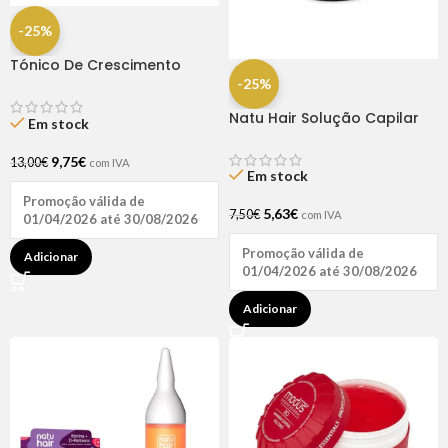
-25%
Tónico De Crescimento
Rapunzel 250ml – Lola
-25%
Natu Hair Solução Capilar
Em stock
D-pantenol 60ml
9,75
€
13,00
€
com IVA
Em stock
Promoção válida de
5,63
€
7,50
€
com IVA
01/04/2026 até 30/08/2026
Promoção válida de
Adicionar
01/04/2026 até 30/08/2026
Adicionar