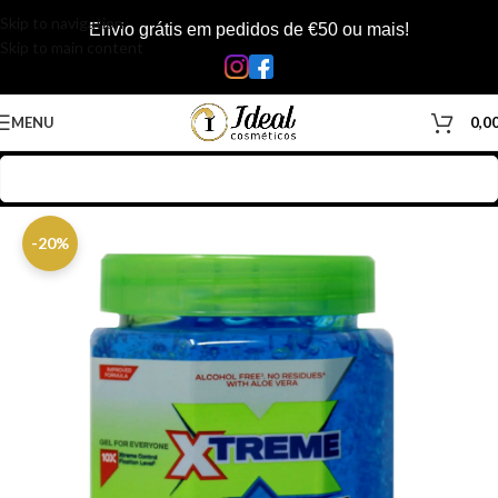
Skip to navigation
Envio grátis em pedidos de €50 ou mais!
Skip to main content
MENU
0,0
Início
/
Loja
/
Cabelos
/
Produtos Capilar
/
Gel Capilar
-20%