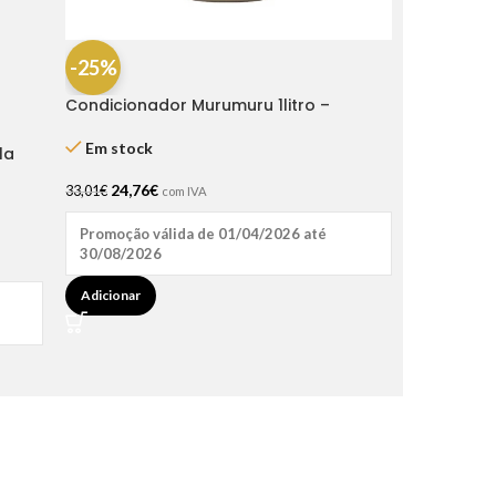
-25%
Condicionador Murumuru 1litro –
Haskell
Em stock
la
24,76
€
33,01
€
com IVA
Promoção válida de 01/04/2026 até
30/08/2026
Adicionar