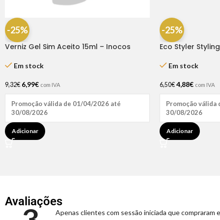
-25%
-25%
Verniz Gel Sim Aceito 15ml – Inocos
Eco Styler Stylin
Em stock
Em stock
6,99
€
4,88
€
9,32
€
6,50
€
com IVA
com IVA
Promoção válida de 01/04/2026 até
Promoção válida 
30/08/2026
30/08/2026
Adicionar
Adicionar
Avaliações
3
Apenas clientes com sessão iniciada que compraram e