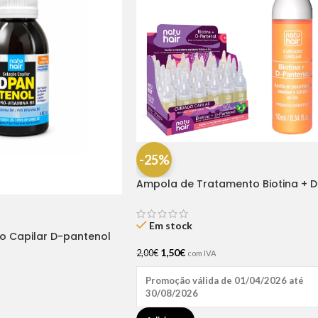
-25%
Ampola de Tratamento Biotina + D
Pantenol Natu Hair (1 UNIDADE)
Em stock
ão Capilar D-pantenol
1,50
€
2,00
€
com IVA
Promoção válida de 01/04/2026 até
30/08/2026