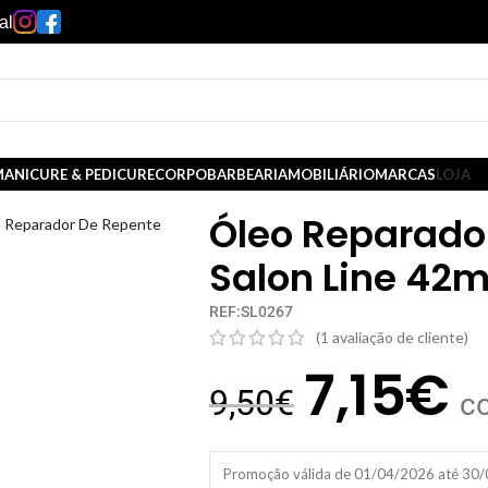
al
ANICURE & PEDICURE
CORPO
BARBEARIA
MOBILIÁRIO
MARCAS
LOJA
Óleo Reparado
 Reparador De Repente
Salon Line 42m
REF:SL0267
(
1
avaliação de cliente)
7,15
€
9,50
€
c
Promoção válida de 01/04/2026 até 30