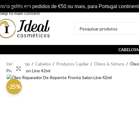
nvio grátis em pedidos de €50 ou mais, para Portugal continent
Skip to navigation
Skip to main content
CABELOS
M
Início
/
Loja
/
Cabelos
/
Produtos Capilar
/
Óleos & Séruns
/
Óleo
Clique para ampliar
Pronta Salon Line 42ml
-25%