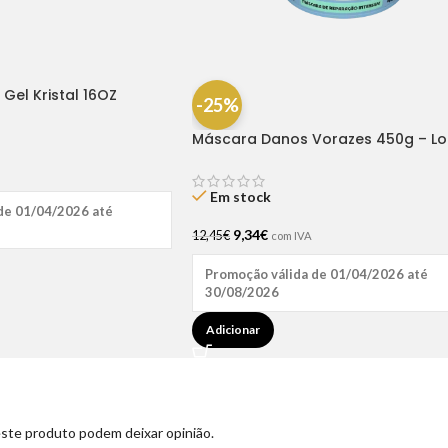
g Gel Kristal 16OZ
-25%
Máscara Danos Vorazes 450g – Lo
Em stock
de 01/04/2026 até
9,34
€
12,45
€
com IVA
Promoção válida de 01/04/2026 até
30/08/2026
Adicionar
ste produto podem deixar opinião.