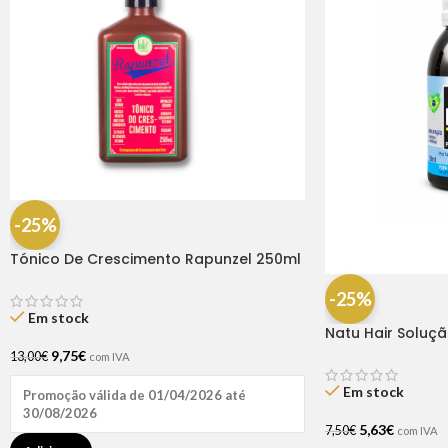
-25%
Tónico De Crescimento Rapunzel 250ml
– Lola
-25%
Em stock
Natu Hair Soluç
60ml
9,75
€
13,00
€
com IVA
Em stock
Promoção válida de 01/04/2026 até
30/08/2026
5,63
€
7,50
€
com IVA