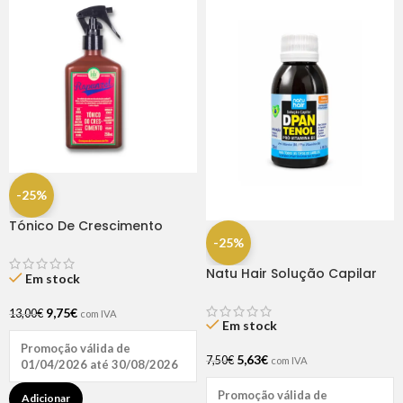
-25%
Tónico De Crescimento
Rapunzel 250ml – Lola
-25%
Natu Hair Solução Capilar
Em stock
D-pantenol 60ml
9,75
€
13,00
€
com IVA
Em stock
Promoção válida de
5,63
€
7,50
€
com IVA
01/04/2026 até 30/08/2026
Promoção válida de
Adicionar