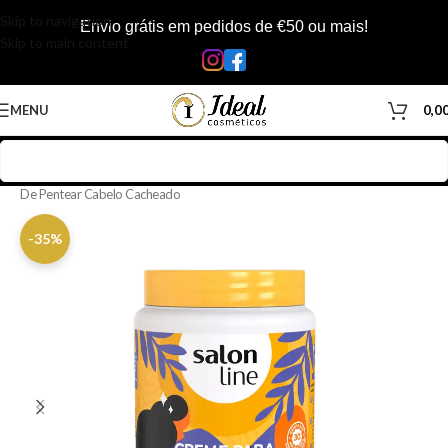
Skip to navigation
Envio grátis em pedidos de €50 ou mais!
Skip to main content
MENU
0,0
Início
/
Loja
/
Cabelos
/
Produtos Capilar
/
Creme de Pentear
/
Creme
De Pentear Cabelo Cacheado
-35%