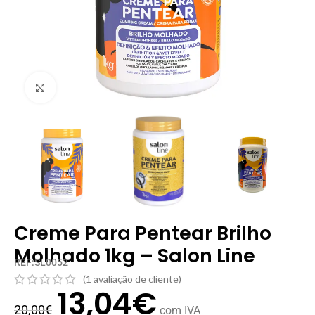
Clique para ampliar
Creme Para Pentear Brilho
Molhado 1kg – Salon Line
REF:SL0052
(
1
avaliação de cliente)
13,04
€
20,00
€
com IVA