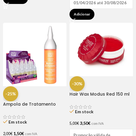
01/04/2026 até 30/08/2026
Adicionar
-30%
-25%
Hair Wax Modus Red 150 ml
Ampola de Tratamento
Biotina + D-Pantenol Natu
Em stock
Hair (1 UNIDADE)
Em stock
3,50
€
5,00
€
com IVA
1,50
€
2,00
€
com IVA
Promoção válida de