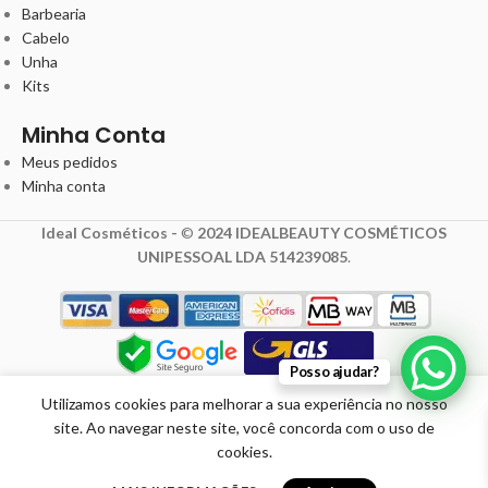
Barbearia
Cabelo
Unha
Kits
Minha Conta
Meus pedidos
Minha conta
Ideal Cosméticos -
©
2024 IDEALBEAUTY COSMÉTICOS
UNIPESSOAL LDA 514239085
.
13,04
€
Posso ajudar?
20,00
€
Creme
Para
com IVA
Utilizamos cookies para melhorar a sua experiência no nosso
Pentear
site. Ao navegar neste site, você concorda com o uso de
Brilho
Promoção
Em
cookies.
Molhado
válida de
stock
omoções
Loja Física
Carrinho
Minha conta
1kg –
01/04/2026