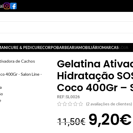
al
ANICURE & PEDICURE
CORPO
BARBEARIA
MOBILIÁRIO
MARCAS
LOJA
Gelatina Ativ
tivadora de Cachos
Hidratação SO
Coco 400Gr – S
REF:SL0026
(
2
avaliações de clientes)
9,20
€
11,50
€