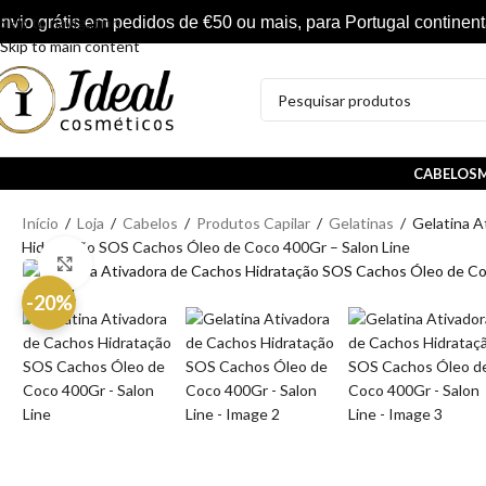
nvio grátis em pedidos de €50 ou mais, para Portugal continent
Skip to navigation
Skip to main content
CABELOS
M
Início
/
Loja
/
Cabelos
/
Produtos Capilar
/
Gelatinas
/
Gelatina A
Hidratação SOS Cachos Óleo de Coco 400Gr – Salon Line
Clique para ampliar
-20%