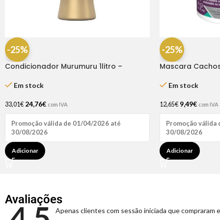
-25%
-25%
Condicionador Murumuru 1litro –
Mascara Cachos 
Haskell
Natuhair
Em stock
Em stock
24,76
€
9,49
€
33,01
€
12,65
€
com IVA
com IVA
Promoção válida de 01/04/2026 até
Promoção válida 
30/08/2026
30/08/2026
Adicionar
Adicionar
Avaliações
4.5
Apenas clientes com sessão iniciada que compraram e