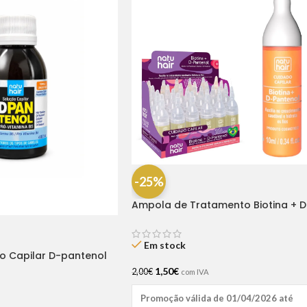
-25%
Ampola de Tratamento Biotina + D
Pantenol Natu Hair (1 UNIDADE)
Em stock
ão Capilar D-pantenol
1,50
€
2,00
€
com IVA
Promoção válida de 01/04/2026 até