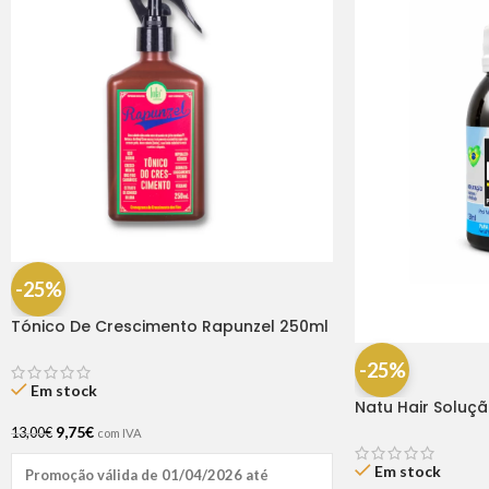
-25%
Tónico De Crescimento Rapunzel 250ml
– Lola
-25%
Em stock
Natu Hair Soluç
60ml
9,75
€
13,00
€
com IVA
Em stock
Promoção válida de 01/04/2026 até