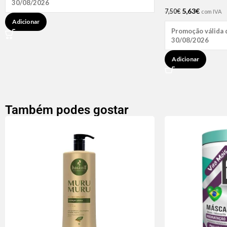
30/08/2026
5,63
€
7,50
€
com IVA
Adicionar
Promoção válida 
30/08/2026
Adicionar
Também podes gostar