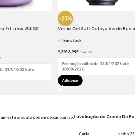
-25%
io Extratus 250GR
Verniz Gel Soft Cateye Verde Bons
15ml – Inocos
Em stock
6,99
€
9,32
€
com IVA
A
Promoção válida de 01/04/2026 até
30/08/2026
de 01/04/2026 até
Adicionar
1 avaliação de
Creme De Pe
ram este produto podem deixar opinião.
Carla L.
Junho 25