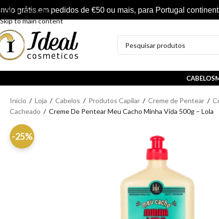
nvio grátis em pedidos de €50 ou mais, para Portugal continent
Skip to navigation
Skip to main content
CABELOS
M
Início
/
Loja
/
Cabelos
/
Produtos Capilar
/
Creme de Pentear
/
C
Cacheado
/
Creme De Pentear Meu Cacho Minha Vida 500g – Lola
-25%