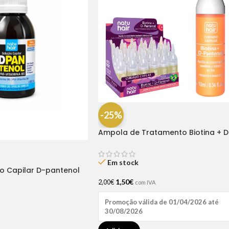
-25%
Ampola de Tratamento Biotina + D
Pantenol Natu Hair (1 UNIDADE)
Em stock
ão Capilar D-pantenol
1,50
€
2,00
€
com IVA
Promoção válida de 01/04/2026 até
30/08/2026