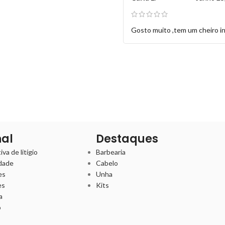
Gosto muito ,tem um cheiro inc
nal
Destaques
va de litígio
Barbearia
idade
Cabelo
es
Unha
es
Kits
a
o