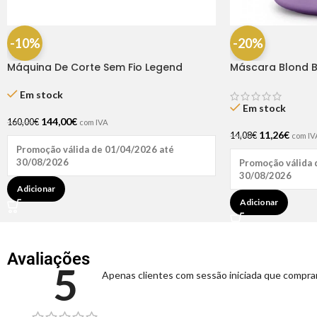
-10%
-20%
Máquina De Corte Sem Fio Legend
Máscara Blond B
Cordless – Whal
Em stock
Em stock
144,00
€
160,00
€
com IVA
11,26
€
14,08
€
com IV
Promoção válida de 01/04/2026 até
30/08/2026
Promoção válida 
30/08/2026
Adicionar
Adicionar
Avaliações
5
Apenas clientes com sessão iniciada que compra