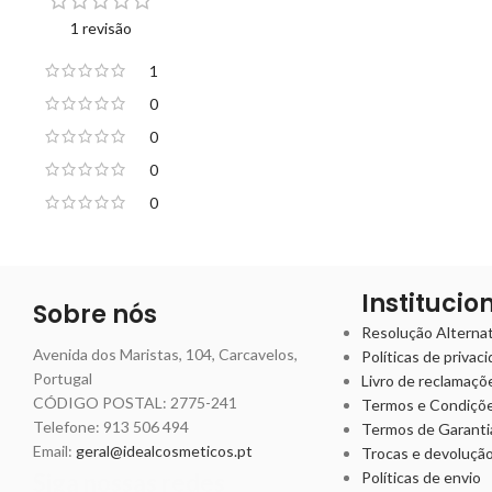
1 revisão
1
0
0
0
0
Institucio
Sobre nós
Resolução Alternati
Avenida dos Maristas, 104, Carcavelos,
Políticas de privac
Portugal
Livro de reclamaçõ
CÓDIGO POSTAL: 2775-241
Termos e Condiçõ
Telefone:
913 506 494
Termos de Garanti
Email:
geral@idealcosmeticos.pt
Trocas e devoluçã
Siga nossas redes
Políticas de envio