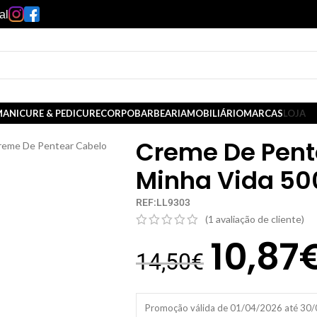
al
ANICURE & PEDICURE
CORPO
BARBEARIA
MOBILIÁRIO
MARCAS
LOJA
Creme De Pent
reme De Pentear Cabelo
Minha Vida 50
REF:LL9303
(
1
avaliação de cliente)
10,87
14,50
€
Promoção válida de 01/04/2026 até 30