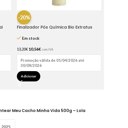
-20%
ai
Finalizador Pós Química Bio Extratus
150gr
Em stock
10,56
€
13,20
€
com IVA
Promoção válida de 01/04/2026 até
30/08/2026
Adicionar
ntear Meu Cacho Minha Vida 500g – Lola
, 2025