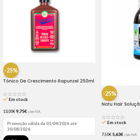
-25%
Tónico De Crescimento Rapunzel 250ml
– Lola
-25%
Em stock
Natu Hair Soluç
60ml
9,75
€
13,00
€
com IVA
Em stock
Promoção válida de 01/04/2026 até
30/08/2026
5,63
€
7,50
€
com IVA