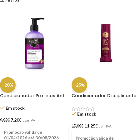
-20%
-25%
Condicionador Pro Lisos Anti
Condicionador Disciplinante
frizz Argan 300ml Real Natura
Liso Com Força 300ml –
Haskell
Em stock
Em stock
7,20
€
9,00
€
com IVA
11,25
€
15,00
€
com IVA
Promoção válida de
01/04/2026 até 30/08/2026
Promoção válida de