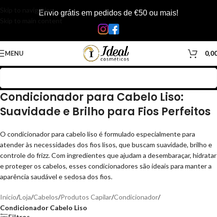
Skip to navigation
Envio grátis em pedidos de €50 ou mais!
Skip to main content
MENU
0,0
Condicionador para Cabelo Liso:
Suavidade e Brilho para Fios Perfeitos
O condicionador para cabelo liso é formulado especialmente para
atender às necessidades dos fios lisos, que buscam suavidade, brilho e
controle do frizz. Com ingredientes que ajudam a desembaraçar, hidratar
e proteger os cabelos, esses condicionadores são ideais para manter a
aparência saudável e sedosa dos fios.
Início
/
Loja
/
Cabelos
/
Produtos Capilar
/
Condicionador
/
Condicionador Cabelo Liso
Filtros