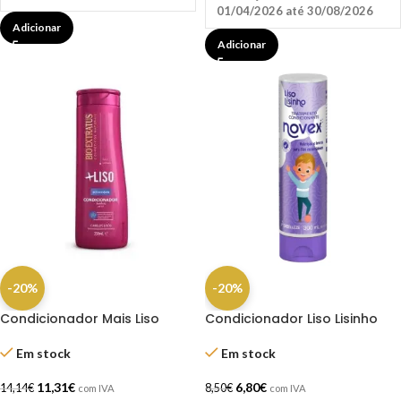
01/04/2026 até 30/08/2026
Adicionar
Adicionar
-20%
-20%
Condicionador Mais Liso
Condicionador Liso Lisinho
350ml Bio Extratus
Novex 300ML
Em stock
Em stock
11,31
€
6,80
€
14,14
€
8,50
€
com IVA
com IVA