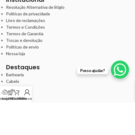
Resolução Alternativa de litígio
Políticas de privacidade
Livro de reclamações
Termos e Condições
Termos de Garantia
Trocas e devolução
Políticas de envio
Nossa loja
Destaques
Posso ajudar?
Barbearia
Cabelo
Unha
Kits
omoções
Loja Física
Carrinho
Minha conta
Minha Conta
Meus pedidos
Minha conta