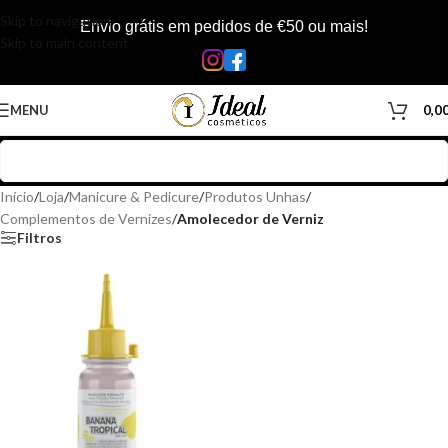
Skip to navigation
Envio grátis em pedidos de €50 ou mais!
Skip to main content
MENU
0,0
Início
/
Loja
/
Manicure & Pedicure
/
Produtos Unhas
/
Complementos de Vernizes
/
Amolecedor de Verniz
Filtros