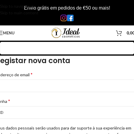
Skip to navigation
Envio grátis em pedidos de €50 ou mais!
Skip to main content
MENU
0,0
egistar nova conta
*
dereço de email
*
enha
us dados pessoais serão usados para dar suporte à sua experiência em