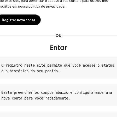
do este site, para gerenciar o acesso à sua conta e para outros fins
scritos em nossa
política de privacidade
.
Registar nova conta
OU
Entar
O registro neste site permite que você acesse o status 
e o histórico do seu pedido. 
Basta preencher os campos abaixo e configuraremos uma 
nova conta para você rapidamente. 