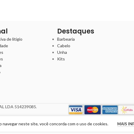
nal
Destaques
va de litígio
Barbearia
idade
Cabelo
es
Unha
es
Kits
a
o
L LDA 514239085
.
Ao navegar neste site, você concorda com o uso de cookies.
MAIS I