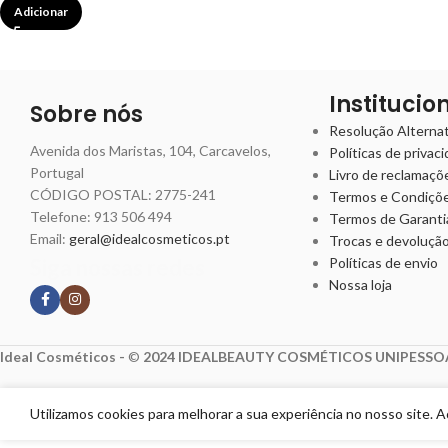
Adicionar
Institucio
Sobre nós
Resolução Alternati
Avenida dos Maristas, 104, Carcavelos,
Políticas de privac
Portugal
Livro de reclamaçõ
CÓDIGO POSTAL: 2775-241
Termos e Condiçõ
Telefone:
913 506 494
Termos de Garanti
Email:
geral@idealcosmeticos.pt
Trocas e devoluçã
Siga nossas redes
Políticas de envio
Nossa loja
Ideal Cosméticos -
©
2024 IDEALBEAUTY COSMÉTICOS UNIPESSOA
Utilizamos cookies para melhorar a sua experiência no nosso site. 