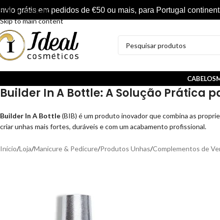
nvio grátis em pedidos de €50 ou mais, para Portugal continent
Skip to navigation
Skip to main content
CABELOS
M
Builder In A Bottle: A Solução Prática 
Builder In A Bottle
(BIB) é um produto inovador que combina as proprie
criar unhas mais fortes, duráveis e com um acabamento profissional.
Início
/
Loja
/
Manicure & Pedicure
/
Produtos Unhas
/
Complementos de Ver