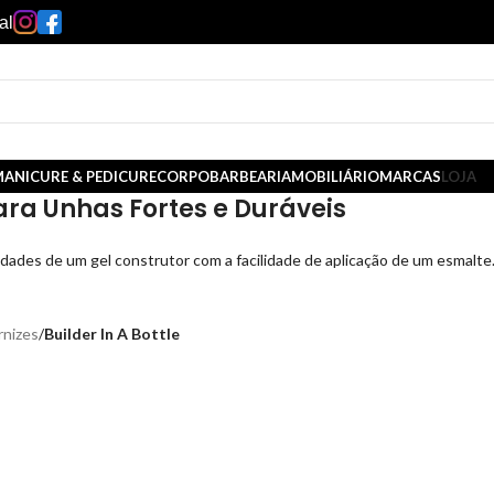
al
ANICURE & PEDICURE
CORPO
BARBEARIA
MOBILIÁRIO
MARCAS
LOJA
para Unhas Fortes e Duráveis
dades de um gel construtor com a facilidade de aplicação de um esmalte.
nizes
/
Builder In A Bottle