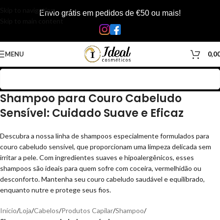
Skip to navigation
Envio grátis em pedidos de €50 ou mais!
Skip to main content
MENU
0,0
Shampoo para Couro Cabeludo
Sensível: Cuidado Suave e Eficaz
Descubra a nossa linha de shampoos especialmente formulados para
couro cabeludo sensível, que proporcionam uma limpeza delicada sem
irritar a pele. Com ingredientes suaves e hipoalergênicos, esses
shampoos são ideais para quem sofre com coceira, vermelhidão ou
desconforto. Mantenha seu couro cabeludo saudável e equilibrado,
enquanto nutre e protege seus fios.
Início
/
Loja
/
Cabelos
/
Produtos Capilar
/
Shampoo
/