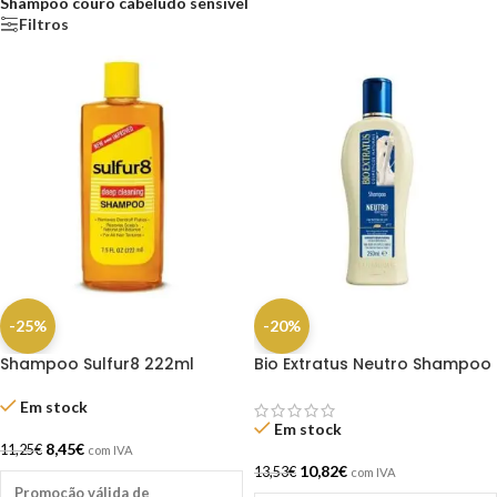
Shampoo couro cabeludo sensível
Filtros
-25%
-20%
Shampoo Sulfur8 222ml
Bio Extratus Neutro Shampoo
250ML
Em stock
Em stock
8,45
€
11,25
€
com IVA
10,82
€
13,53
€
com IVA
Promoção válida de