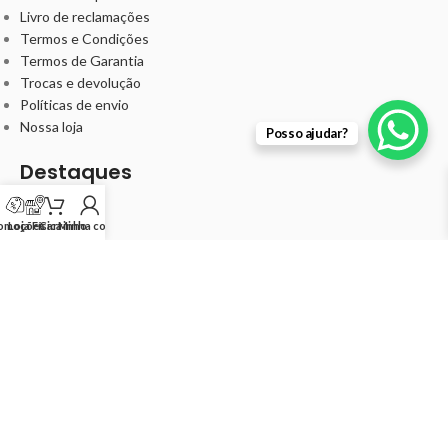
Livro de reclamações
Termos e Condições
Termos de Garantia
Trocas e devolução
Políticas de envio
Nossa loja
Posso ajudar?
Destaques
Barbearia
Cabelo
omoções
Loja Física
Carrinho
Minha conta
Unha
Kits
Minha Conta
Meus pedidos
Minha conta
Ideal Cosméticos -
©
2024 IDEALBEAUTY COSMÉTICOS
UNIPESSOAL LDA 514239085
.