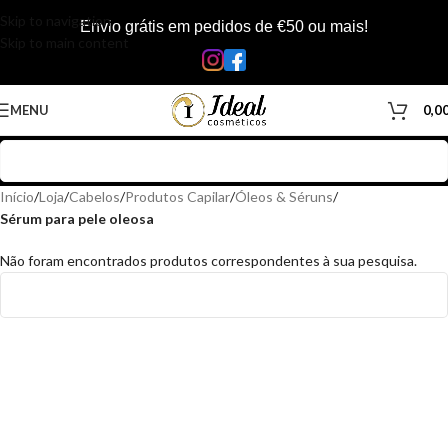
Skip to navigation
Envio grátis em pedidos de €50 ou mais!
Skip to main content
MENU
0,0
Início
/
Loja
/
Cabelos
/
Produtos Capilar
/
Óleos & Séruns
/
Sérum para pele oleosa
Não foram encontrados produtos correspondentes à sua pesquisa.