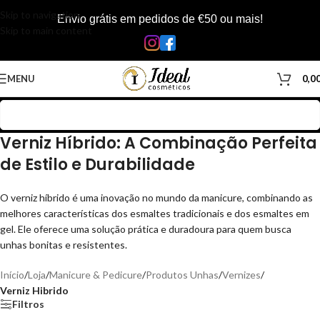
Skip to navigation
Envio grátis em pedidos de €50 ou mais!
Skip to main content
MENU
0,0
Verniz Híbrido: A Combinação Perfeita
de Estilo e Durabilidade
O verniz híbrido é uma inovação no mundo da manicure, combinando as
melhores características dos esmaltes tradicionais e dos esmaltes em
gel. Ele oferece uma solução prática e duradoura para quem busca
unhas bonitas e resistentes.
Início
/
Loja
/
Manicure & Pedicure
/
Produtos Unhas
/
Vernizes
/
Verniz Hibrido
Filtros