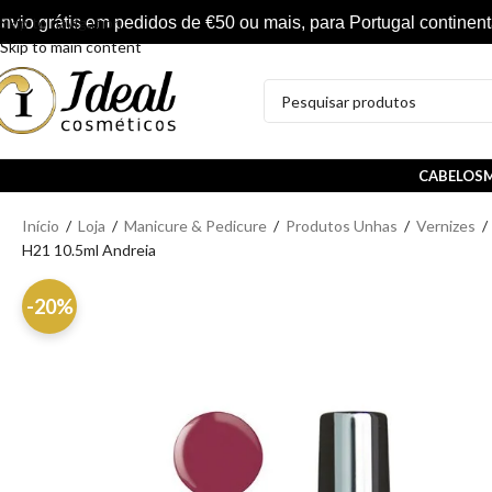
nvio grátis em pedidos de €50 ou mais, para Portugal continent
Skip to navigation
Skip to main content
CABELOS
M
Início
/
Loja
/
Manicure & Pedicure
/
Produtos Unhas
/
Vernizes
/
H21 10.5ml Andreia
-20%