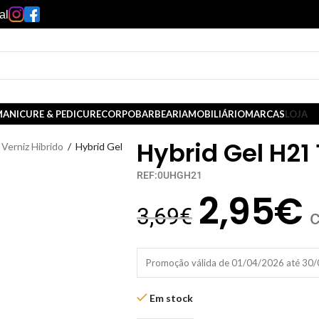
al
ANICURE & PEDICURE
CORPO
BARBEARIA
MOBILIÁRIO
MARCAS
LOJA
Hybrid Gel H21
Verniz Hibrido
/
Hybrid Gel
REF:0UHGH21
2,95
€
3,69
€
Promoção válida de 01/04/2026 até 30
Em stock