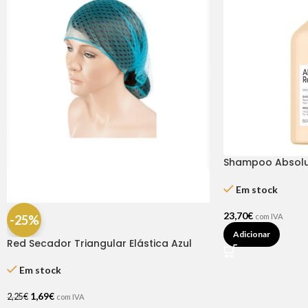
Shampoo Absolut
L’Oréal
Em stock
23,70
€
com IVA
-25%
Adicionar
Red Secador Triangular Elástica Azul
Em stock
1,69
€
2,25
€
com IVA