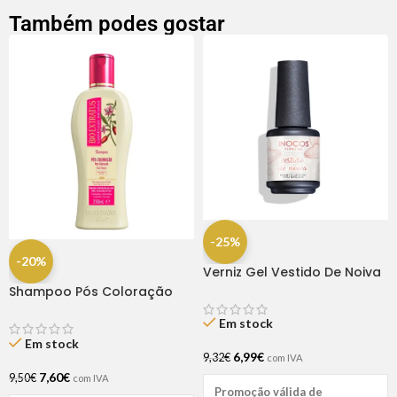
Também podes gostar
-25%
-20%
Verniz Gel Vestido De Noiva
15ml – Inocos
Shampoo Pós Coloração
Bio Extratus 250ml
Em stock
Em stock
6,99
€
9,32
€
com IVA
7,60
€
9,50
€
com IVA
Promoção válida de