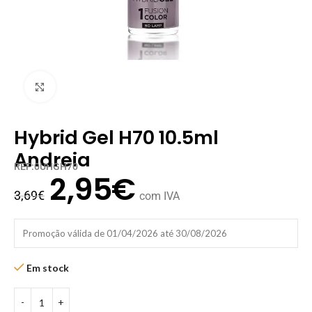
Clique para ampliar
Hybrid Gel H70 10.5ml
Andreia
REF:0UHGH70
2,95
€
3,69
€
com IVA
Promoção válida de 01/04/2026 até 30/08/2026
Em stock