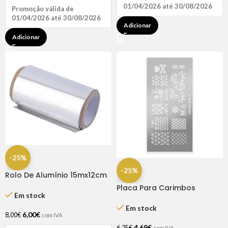
01/04/2026 até 30/08/2026
Promoção válida de
01/04/2026 até 30/08/2026
Adicionar
Adicionar
-25%
-25%
Rolo De Alumínio 15mx12cm
– Premium
Placa Para Carimbos
Em stock
Simplism Style Nº10
Em stock
6,00
€
8,00
€
com IVA
4,69
€
6,25
€
com IVA