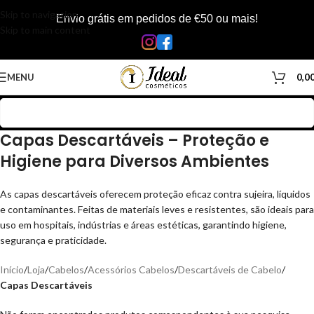
Skip to navigation
Envio grátis em pedidos de €50 ou mais!
Skip to main content
MENU
0,0
Capas Descartáveis – Proteção e
Higiene para Diversos Ambientes
As capas descartáveis oferecem proteção eficaz contra sujeira, líquidos
e contaminantes. Feitas de materiais leves e resistentes, são ideais para
uso em hospitais, indústrias e áreas estéticas, garantindo higiene,
segurança e praticidade.
Início
/
Loja
/
Cabelos
/
Acessórios Cabelos
/
Descartáveis de Cabelo
/
Capas Descartáveis