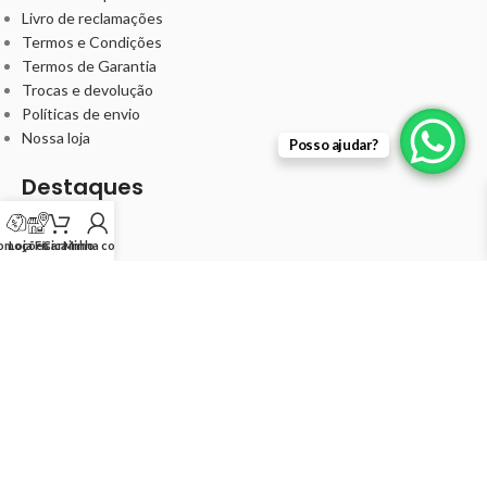
Livro de reclamações
Termos e Condições
Termos de Garantia
Trocas e devolução
Políticas de envio
Nossa loja
Posso ajudar?
Destaques
Barbearia
Cabelo
omoções
Loja Física
Carrinho
Minha conta
Unha
Kits
Minha Conta
Meus pedidos
Minha conta
Ideal Cosméticos -
©
2024 IDEALBEAUTY COSMÉTICOS
UNIPESSOAL LDA 514239085
.